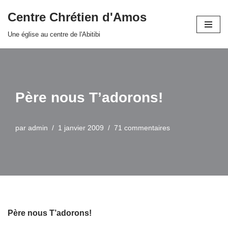
Centre Chrétien d'Amos
Aller
Une église au centre de l'Abitibi
au
contenu
Père nous T’adorons!
par
admin
1 janvier 2009
71 commentaires
Père nous T’adorons!