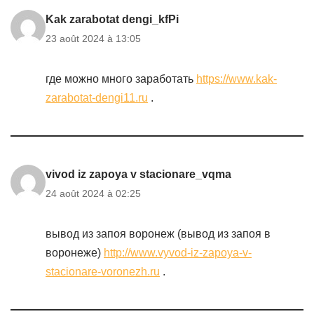
Kak zarabotat dengi_kfPi
23 août 2024 à 13:05
где можно много заработать
https://www.kak-
zarabotat-dengi11.ru
.
vivod iz zapoya v stacionare_vqma
24 août 2024 à 02:25
вывод из запоя воронеж (вывод из запоя в
воронеже)
http://www.vyvod-iz-zapoya-v-
stacionare-voronezh.ru
.