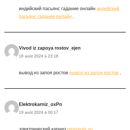
индийский пасьянс гадание онлайн
индийский
пасьянс гадание онлайн
.
Vivod iz zapoya rostov_ejen
18 août 2024 à 23:18
вывод из запоя ростов
вывод из запоя ростов
.
Elektrokarniz_oxPn
19 août 2024 à 00:17
электрический карниз
provorota.su
.