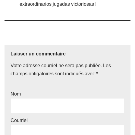
extraordinarios jugadas victoriosas !
Laisser un commentaire
Votre adresse courriel ne sera pas publiée.
Les
champs obligatoires sont indiqués avec
*
Nom
Courriel