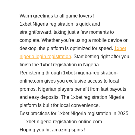
Warm greetings to all game lovers !
1xbet Nigeria registration is quick and
straightforward, taking just a few moments to
complete. Whether you’re using a mobile device or
desktop, the platform is optimized for speed.
1xbet
nigeria login registration
. Start betting right after you
finish the 1xbet registration in Nigeria.
Registering through 1xbet-nigeria-registration-
online.com gives you exclusive access to local
promos. Nigerian players benefit from fast payouts
and easy deposits. The 1xbet registration Nigeria
platform is built for local convenience.
Best practices for 1xbet Nigeria registration in 2025
– 1xbet-nigeria-registration-online.com
Hoping you hit amazing spins !