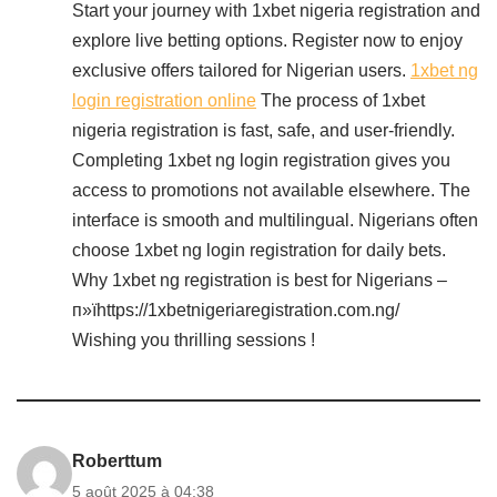
Start your journey with 1xbet nigeria registration and
explore live betting options. Register now to enjoy
exclusive offers tailored for Nigerian users.
1xbet ng
login registration online
The process of 1xbet
nigeria registration is fast, safe, and user-friendly.
Completing 1xbet ng login registration gives you
access to promotions not available elsewhere. The
interface is smooth and multilingual. Nigerians often
choose 1xbet ng login registration for daily bets.
Why 1xbet ng registration is best for Nigerians –
п»їhttps://1xbetnigeriaregistration.com.ng/
Wishing you thrilling sessions !
Roberttum
5 août 2025 à 04:38