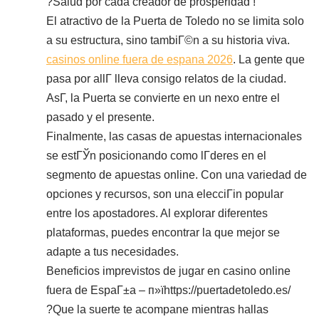
?Salud por cada creador de prosperidad !
El atractivo de la Puerta de Toledo no se limita solo
a su estructura, sino tambiГ©n a su historia viva.
casinos online fuera de espana 2026
. La gente que
pasa por allГ­ lleva consigo relatos de la ciudad.
AsГ­, la Puerta se convierte en un nexo entre el
pasado y el presente.
Finalmente, las casas de apuestas internacionales
se estГЎn posicionando como lГ­deres en el
segmento de apuestas online. Con una variedad de
opciones y recursos, son una elecciГіn popular
entre los apostadores. Al explorar diferentes
plataformas, puedes encontrar la que mejor se
adapte a tus necesidades.
Beneficios imprevistos de jugar en casino online
fuera de EspaГ±a – п»їhttps://puertadetoledo.es/
?Que la suerte te acompane mientras hallas