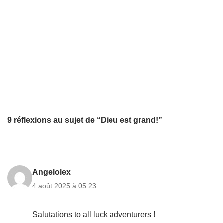
9 réflexions au sujet de “Dieu est grand!”
Angelolex
4 août 2025 à 05:23
Salutations to all luck adventurers !