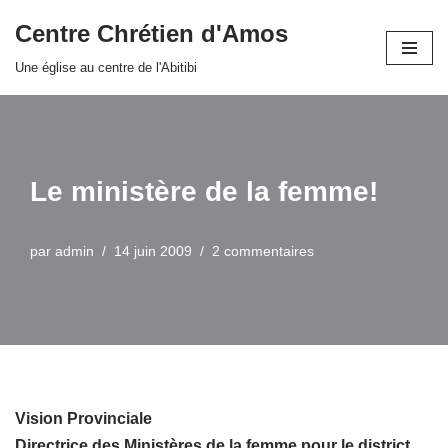
Centre Chrétien d'Amos
Aller
Une église au centre de l'Abitibi
au
contenu
Le ministère de la femme!
par
admin
14 juin 2009
2 commentaires
Vision Provinciale
Directrice des Ministères de la femme pour le district