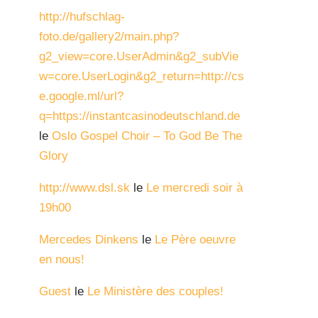
http://hufschlag-
foto.de/gallery2/main.php?
g2_view=core.UserAdmin&g2_subVie
w=core.UserLogin&g2_return=http://cs
e.google.ml/url?
q=https://instantcasinodeutschland.de
le
Oslo Gospel Choir – To God Be The
Glory
http://www.dsl.sk
le
Le mercredi soir à
19h00
Mercedes Dinkens
le
Le Père oeuvre
en nous!
Guest
le
Le Ministère des couples!