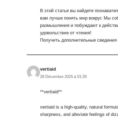
В этой статье вы найдете познават
вам лучше понять мир вокруг. Мы со
размышления и побуждают к действ
удовольствие от чтения!
Получить дополнительные сведения
vertiaid
28 Décembre 2025 à 01:39
**vertiaid**
vertiaid is a high-quality, natural form
sharpness, and alleviate feelings of diz