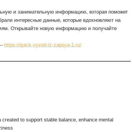
ельную и занимательную информацию, которая поможет
брали интересные данные, которые вдохновляют на
иям. Открывайте новую информацию и получайте
 –
https://quick-vyvod-iz-zapoya-1.ru/
ula created to support stable balance, enhance mental
ziness