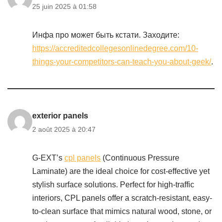
25 juin 2025 à 01:58
Инфа про может быть кстати. Заходите:
https://accreditedcollegesonlinedegree.com/10-
things-your-competitors-can-teach-you-about-geek/
.
exterior panels
2 août 2025 à 20:47
G-EXT’s
cpl panels
(Continuous Pressure
Laminate) are the ideal choice for cost-effective yet
stylish surface solutions. Perfect for high-traffic
interiors, CPL panels offer a scratch-resistant, easy-
to-clean surface that mimics natural wood, stone, or