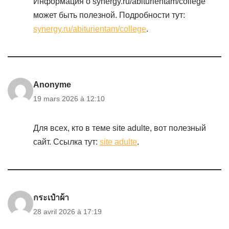
Информация о synergy.ru/abiturientam/college
может быть полезной. Подробности тут:
synergy.ru/abiturientam/college
.
Anonyme
19 mars 2026 à 12:10
Для всех, кто в теме site adulte, вот полезный
сайт. Ссылка тут:
site adulte
.
กระเป๋าผ้า
28 avril 2026 à 17:19