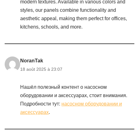
modern textures. Available in various colors and
styles, our panels combine functionality and
aesthetic appeal, making them perfect for offices,
kitchens, schools, and more.
NoranTak
18 août 2025 à 23:07
Нашёл полезный контент о насосном
оборудовании и аксессуарах, стоит внимания.
Подробности тут:
насосном оборудовании и
аксессуарах
.