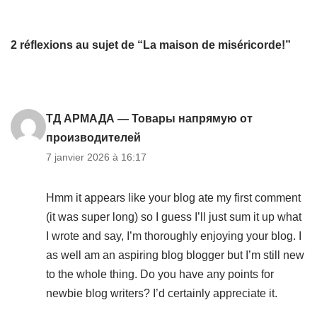
2 réflexions au sujet de “La maison de miséricorde!”
ТД АРМАДА — Товары напрямую от
производителей
7 janvier 2026 à 16:17
Hmm it appears like your blog ate my first comment
(it was super long) so I guess I’ll just sum it up what
I wrote and say, I’m thoroughly enjoying your blog. I
as well am an aspiring blog blogger but I’m still new
to the whole thing. Do you have any points for
newbie blog writers? I’d certainly appreciate it.