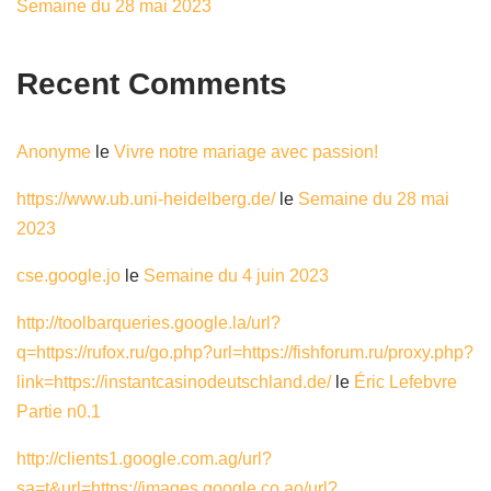
Semaine du 28 mai 2023
Recent Comments
Anonyme
le
Vivre notre mariage avec passion!
https://www.ub.uni-heidelberg.de/
le
Semaine du 28 mai
2023
cse.google.jo
le
Semaine du 4 juin 2023
http://toolbarqueries.google.la/url?
q=https://rufox.ru/go.php?url=https://fishforum.ru/proxy.php?
link=https://instantcasinodeutschland.de/
le
Éric Lefebvre
Partie n0.1
http://clients1.google.com.ag/url?
sa=t&url=https://images.google.co.ao/url?