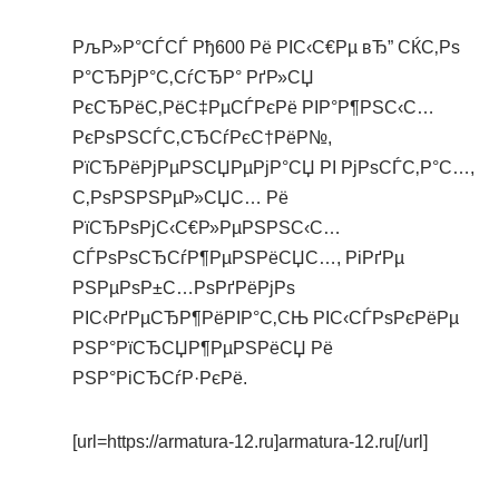
РљР»Р°СЃСЃ Рђ600 Рё РІС‹С€Рµ вЂ” СЌС‚Рѕ
Р°СЂРјР°С‚СѓСЂР° РґР»СЏ
РєСЂРёС‚РёС‡РµСЃРєРё РІР°Р¶РЅС‹С…
РєРѕРЅСЃС‚СЂСѓРєС†РёР№,
РїСЂРёРјРµРЅСЏРµРјР°СЏ РІ РјРѕСЃС‚Р°С…,
С‚РѕРЅРЅРµР»СЏС… Рё
РїСЂРѕРјС‹С€Р»РµРЅРЅС‹С…
СЃРѕРѕСЂСѓР¶РµРЅРёСЏС…, РіРґРµ
РЅРµРѕР±С…РѕРґРёРјРѕ
РІС‹РґРµСЂР¶РёРІР°С‚СЊ РІС‹СЃРѕРєРёРµ
РЅР°РїСЂСЏР¶РµРЅРёСЏ Рё
РЅР°РіСЂСѓР·РєРё.
[url=https://armatura-12.ru]armatura-12.ru[/url]