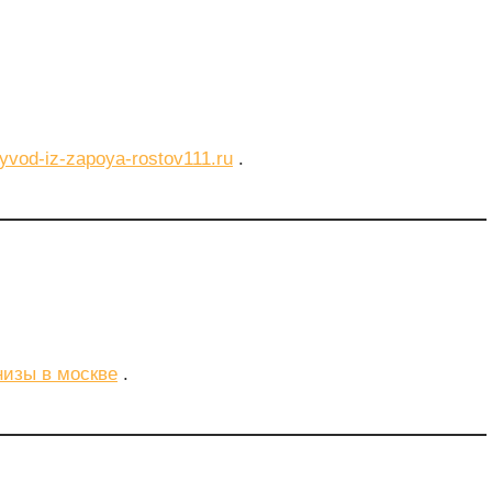
yvod-iz-zapoya-rostov111.ru
.
низы в москве
.