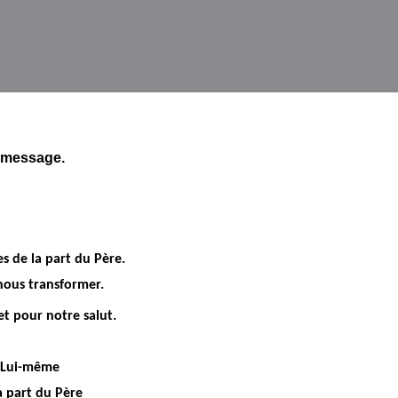
e message.
s de la part du Père.
nous transformer.
et pour notre salut.
e Lui-même
a part du Père