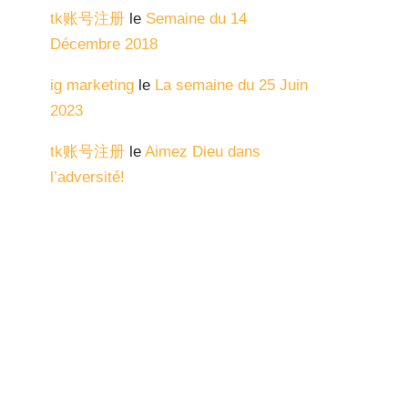
tk账号注册
le
Semaine du 14
Décembre 2018
ig marketing
le
La semaine du 25 Juin
2023
tk账号注册
le
Aimez Dieu dans
l’adversité!
Ismaeltub
le
Les retrouvailles!
گینر رول وان
le
L’annonce du retour de
Jésus Christ!