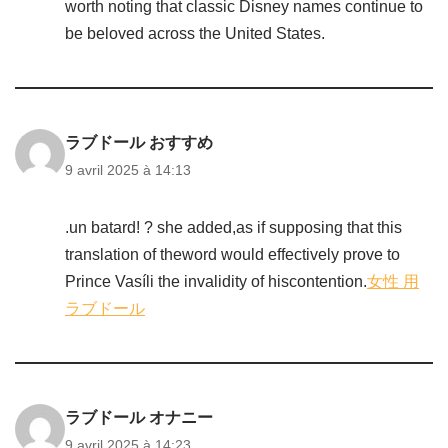
worth noting that classic Disney names continue to
be beloved across the United States.
ラブドール おすすめ
9 avril 2025 à 14:13
.un batard! ? she added,as if supposing that this
translation of theword would effectively prove to
Prince Vasíli the invalidity of hiscontention.
女性 用
ラブドール
ラブドール オナニー
9 avril 2025 à 14:23