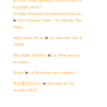
w=core.UserLogin&g2_return=http://cs
e.google.ml/url?
q=https://instantcasinodeutschland.de
le
Oslo Gospel Choir – To God Be The
Glory
http://www.dsl.sk
le
Le mercredi soir à
19h00
Mercedes Dinkens
le
Le Père oeuvre
en nous!
Guest
le
Le Ministère des couples!
화성출장마사지
le
Semaine du 29
octobre 2010!