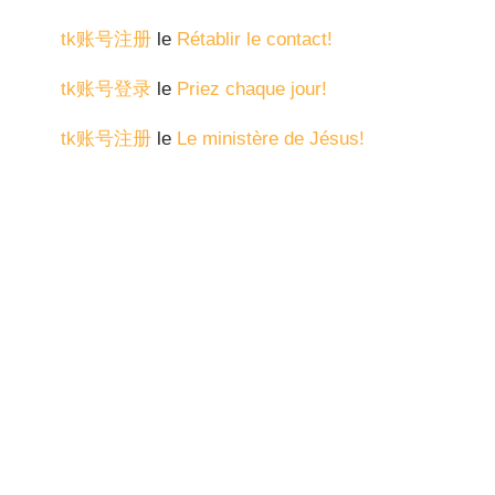
tk账号注册
le
Rétablir le contact!
tk账号登录
le
Priez chaque jour!
tk账号注册
le
Le ministère de Jésus!