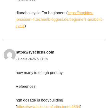
dianabol cycle For beginners (
https://hopkins-
jonassen-4.technetbloggers.de/beginners-anabolic-
cycle
)
https://sysclicks.com
21 août 2025 à 11:29
how many iu of hgh per day
References:
hgh dosage iu bodybuilding
(
https://sysclicks.com/artmcinnes4864
)