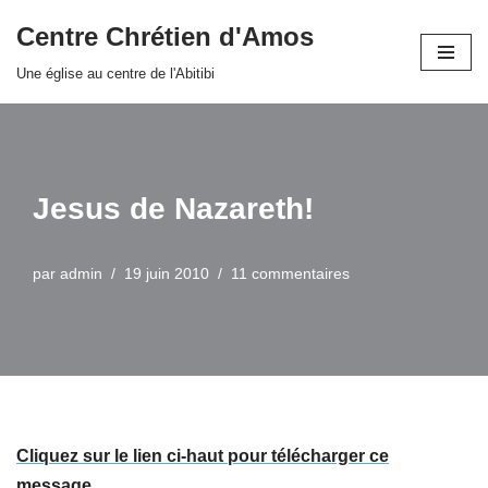
Centre Chrétien d'Amos
Aller
Une église au centre de l'Abitibi
au
contenu
Jesus de Nazareth!
par
admin
19 juin 2010
11 commentaires
Cliquez sur le lien ci-haut pour télécharger ce
message.