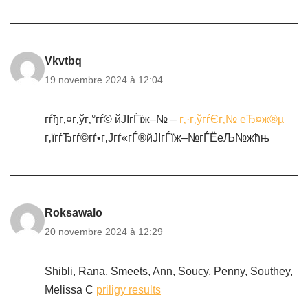
Vkvtbq
19 novembre 2024 à 12:04
гѓђг‚¤г‚ўг‚°гѓ© йЈІгЃїж–№ –
г‚·г‚ўгѓЄг‚№ еЂ¤ж®µ
г‚їгѓЂгѓ©гѓ•г‚Јгѓ«гЃ®йЈІгЃїж–№гЃЁеЉ№жћњ
Roksawalo
20 novembre 2024 à 12:29
Shibli, Rana, Smeets, Ann, Soucy, Penny, Southey,
Melissa C
priligy results