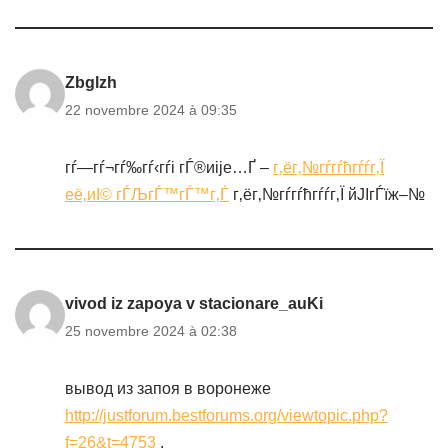
Zbglzh
22 novembre 2024 à 09:35
гѓ—гѓ¬гѓ‰гѓ‹гѓі гЃ®иіје…Ґ –
г‚ёг‚№гѓ­гѓћгѓѓг‚Ї
её‚иІ© гЃЉгЃ™гЃ™г‚Ѓ
г‚ёг‚№гѓ­гѓћгѓѓг‚Ї йЈІгЃїж–№
vivod iz zapoya v stacionare_auKi
25 novembre 2024 à 02:38
вывод из запоя в воронеже
http://justforum.bestforums.org/viewtopic.php?
f=26&t=4753
.