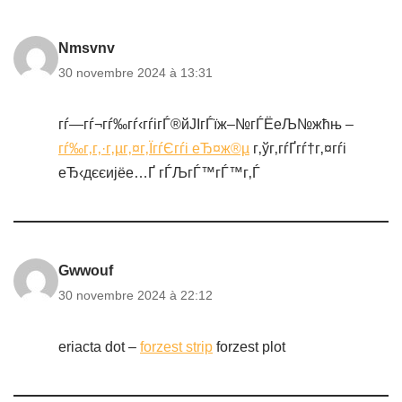
Nmsvnv
30 novembre 2024 à 13:31
гѓ—гѓ¬гѓ‰гѓ‹гѓігЃ®йЈІгЃїж–№гЃЁеЉ№жћњ –
гѓ‰г‚­г‚·г‚µг‚¤г‚ЇгѓЄгѓі еЂ¤ж®µ
г‚ўг‚­гѓҐгѓ†г‚¤гѓі
еЂ‹дєєијёе…Ґ гЃЉгЃ™гЃ™г‚Ѓ
Gwwouf
30 novembre 2024 à 22:12
eriacta dot –
forzest strip
forzest plot