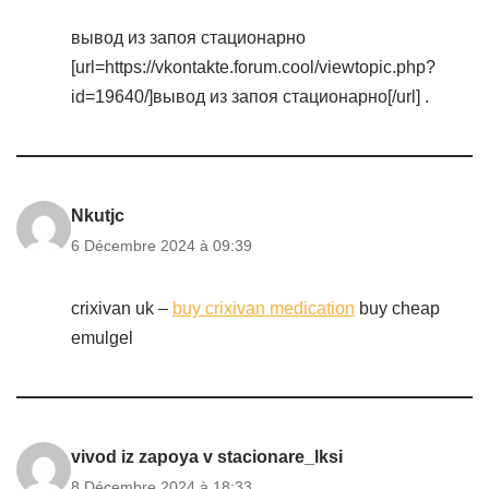
вывод из запоя стационарно
[url=https://vkontakte.forum.cool/viewtopic.php?
id=19640/]вывод из запоя стационарно[/url] .
Nkutjc
6 Décembre 2024 à 09:39
crixivan uk –
buy crixivan medication
buy cheap
emulgel
vivod iz zapoya v stacionare_lksi
8 Décembre 2024 à 18:33