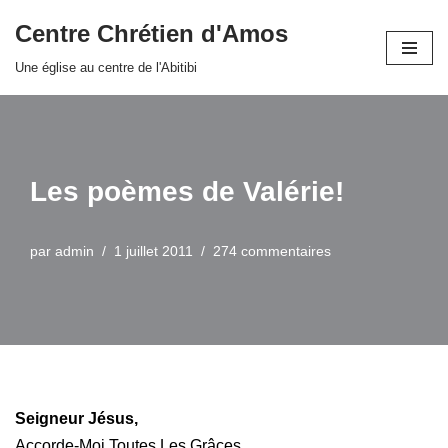
Centre Chrétien d'Amos
Aller
Une église au centre de l'Abitibi
au
contenu
Les poèmes de Valérie!
par
admin
1 juillet 2011
274 commentaires
Seigneur Jésus,
Accorde-Moi Toutes Les Grâces