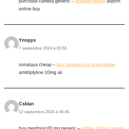
purchase cambia generic –
voltaren online
aspirin
online buy
Ynnppx
7 septembre 2024 à 03:55
rumalaya cheap –
buy rumalaya no prescription
amitriptyline 10mg uk
Csklan
12 septembre 2024 à 05:45
buy mestinon 60 mg generic –
imitrex 25mg canada