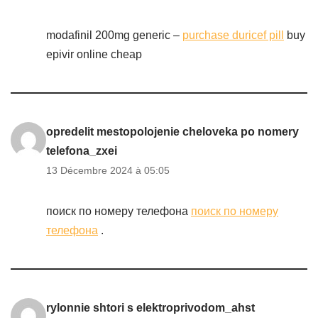
modafinil 200mg generic –
purchase duricef pill
buy
epivir online cheap
opredelit mestopolojenie cheloveka po nomery
telefona_zxei
13 Décembre 2024 à 05:05
поиск по номеру телефона
поиск по номеру
телефона
.
rylonnie shtori s elektroprivodom_ahst