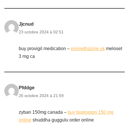
Jjcnud
23 octobre 2024 à 02:51
buy provigil medication –
promethazine uk
meloset
3 mg ca
Pfddge
26 octobre 2024 à 21:59
zyban 150mg canada –
buy bupropion 150 mg
online
shuddha guggulu order online