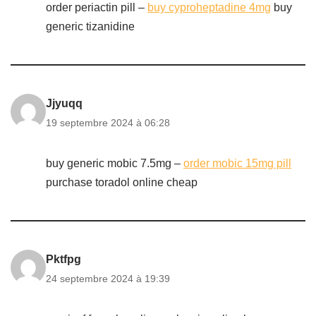
order periactin pill –
buy cyproheptadine 4mg
buy
generic tizanidine
Jjyuqq
19 septembre 2024 à 06:28
buy generic mobic 7.5mg –
order mobic 15mg pill
purchase toradol online cheap
Pktfpg
24 septembre 2024 à 19:39