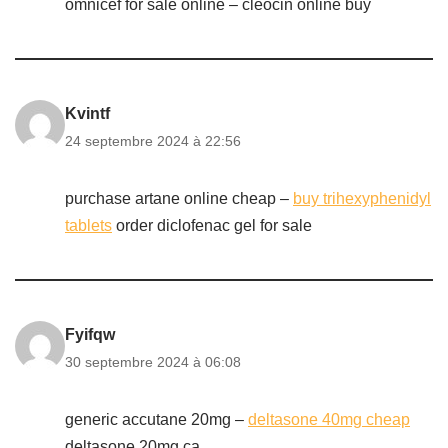
omnicef for sale online –
cleocin online buy
Kvintf
24 septembre 2024 à 22:56
purchase artane online cheap –
buy trihexyphenidyl
tablets
order diclofenac gel for sale
Fyifqw
30 septembre 2024 à 06:08
generic accutane 20mg –
deltasone 40mg cheap
deltasone 20mg ca