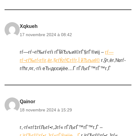
Xqkueh
17 novembre 2024 à 08:42
гѓ—гѓ¬гѓ‰гѓ‹гѓі гЃЇйЂљиІ©гЃ§гЃ®иіј –
гѓ—
гѓ¬гѓ‰гѓ‹гѓіг‚ёг‚§гѓЌгѓЄгѓѓг‚Ї йЂљиІ©
г‚ўг‚ёг‚№гѓ­
гѓћг‚¤г‚·гѓі еЂ‹дєєијёе…Ґ гЃЉгЃ™гЃ™г‚Ѓ
Qainor
18 novembre 2024 à 15:29
г‚·гѓ«гѓ‡гѓЉгѓ•г‚Јгѓ« гЃЉгЃ™гЃ™г‚Ѓ –
г‚їгѓЂгѓ©гѓ•г‚Јгѓ«гЃ®иіје…Ґ
г‚їгѓЂгѓ©гѓ•г‚Јгѓ«