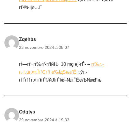
гЃ®иіје…Ґ
Zqehbs
23 novembre 2024 à 05:07
гѓ—гѓ¬гѓ‰гѓ‹гѓійЊ 10 mg еј·гЃ• –
гѓ‰г‚­
г‚·г‚µг‚¤г‚ЇгѓЄгѓі е‰ЇдЅњз”Ё
г‚ўг‚­
гѓҐгѓ†г‚¤гѓігЃ®йЈІгЃїж–№гЃЁеЉ№жћњ
Qdgtys
29 novembre 2024 à 19:33