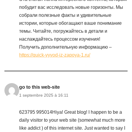
побудит вас исследовать новые горизонты. Мы
собрали полезные факты и удивительные
истории, которые обогащают ваше понимание
темы. Читайте, погружайтесь в детали и
наслаждайтесь процессом изучения!
Получить дополнительную информацию –
https://quick-vyvod-iz-zapoya-1.ru/
go to this web-site
1 septembre 2025 à 16:11
623795 995014Hiya! Great blog! I happen to be a
daily visitor to your web site (somewhat much more
like addict ) of this internet site. Just wanted to say I