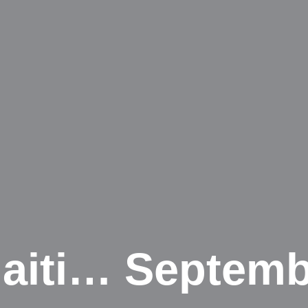
Haiti… Septemb