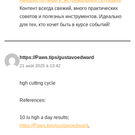
Авиадиспетчеры в экстремальных ситуациях
Контент всегда свежий, много практических
советов и полезных инструментов. Идеально
для тех, кто хочет быть в курсе событий!
https://Paws.tips/gustavoedward
21 août 2025 à 13:42
hgh cutting cycle
References:
10 iu hgh a day results;
https://Paws.tips/gustavoedward
,