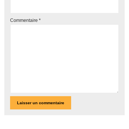
Commentaire
*