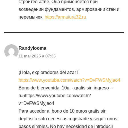
строительстве. Она применяется при
возведении фундаментов, армировании стен и
перемычек.
https://armatura32.ru
Randylooma
11 mai 2025 à 07:35
¡Hola, exploradores del azar !
https://www.youtube.com/watch?v=DvFWSMyjao4
Bono de bienvenida: 10в‚¬ gratis sin ingreso –
п»їhttps://www.youtube.com/watch?
v=DvFWSMyjao4
Para acceder al bono de 10 euros gratis sin
depГіsito solo necesitas registrarte y seguir unos
pasos simples. No hay necesidad de introducir