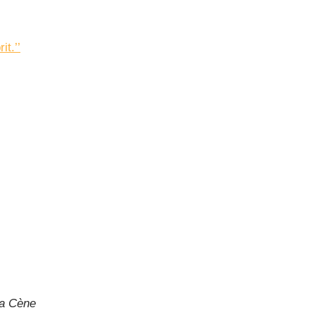
t.’’
La Cène