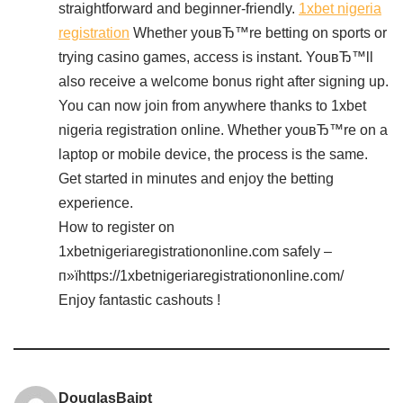
straightforward and beginner-friendly.
1xbet nigeria
registration
Whether youвЂ™re betting on sports or
trying casino games, access is instant. YouвЂ™ll
also receive a welcome bonus right after signing up.
You can now join from anywhere thanks to 1xbet
nigeria registration online. Whether youвЂ™re on a
laptop or mobile device, the process is the same.
Get started in minutes and enjoy the betting
experience.
How to register on
1xbetnigeriaregistrationonline.com safely –
п»їhttps://1xbetnigeriaregistrationonline.com/
Enjoy fantastic cashouts !
DouglasBaipt