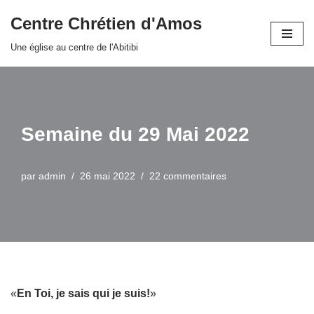
Centre Chrétien d'Amos
Aller
Une église au centre de l'Abitibi
au
contenu
Semaine du 29 Mai 2022
par
admin
26 mai 2022
22 commentaires
«
En Toi, je sais qui je suis!
»