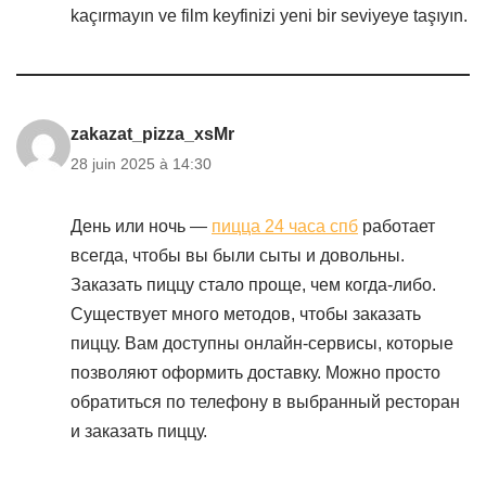
kaçırmayın ve film keyfinizi yeni bir seviyeye taşıyın.
zakazat_pizza_xsMr
28 juin 2025 à 14:30
День или ночь —
пицца 24 часа спб
работает
всегда, чтобы вы были сыты и довольны.
Заказать пиццу стало проще, чем когда-либо.
Существует много методов, чтобы заказать
пиццу. Вам доступны онлайн-сервисы, которые
позволяют оформить доставку. Можно просто
обратиться по телефону в выбранный ресторан
и заказать пиццу.