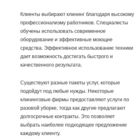
Клиенты выбирают клининг благодаря высокому
профессионализму работников. Специалисты
обучены использовать современное
оборудование и эффективные моющие
средства. Эффективное использование техники
дает возможность достигать быстрого и
качественного результата.
Существуют разные пакеты услуг, которые
подойдут под любые нужды. Некоторые
клининговые фирмы предоставляют услуги по
разовой уборке, тогда как другие предлагают
долгосрочные контракты. Это позволяет
выбрать наиболее подходящее предложение
каждому клиенту.