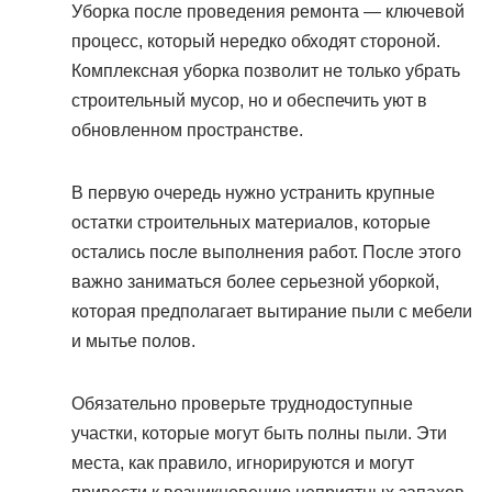
Уборка после проведения ремонта — ключевой
процесс, который нередко обходят стороной.
Комплексная уборка позволит не только убрать
строительный мусор, но и обеспечить уют в
обновленном пространстве.
В первую очередь нужно устранить крупные
остатки строительных материалов, которые
остались после выполнения работ. После этого
важно заниматься более серьезной уборкой,
которая предполагает вытирание пыли с мебели
и мытье полов.
Обязательно проверьте труднодоступные
участки, которые могут быть полны пыли. Эти
места, как правило, игнорируются и могут