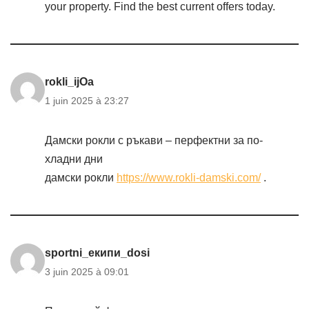
your property. Find the best current offers today.
rokli_ijOa
1 juin 2025 à 23:27
Дамски рокли с ръкави – перфектни за по-
хладни дни
дамски рокли
https://www.rokli-damski.com/
.
sportni_екипи_dosi
3 juin 2025 à 09:01