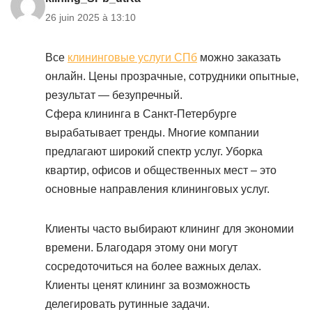
26 juin 2025 à 13:10
Все
клининговые услуги СПб
можно заказать
онлайн. Цены прозрачные, сотрудники опытные,
результат — безупречный.
Сфера клининга в Санкт-Петербурге
вырабатывает тренды. Многие компании
предлагают широкий спектр услуг. Уборка
квартир, офисов и общественных мест – это
основные направления клининговых услуг.
Клиенты часто выбирают клининг для экономии
времени. Благодаря этому они могут
сосредоточиться на более важных делах.
Клиенты ценят клининг за возможность
делегировать рутинные задачи.