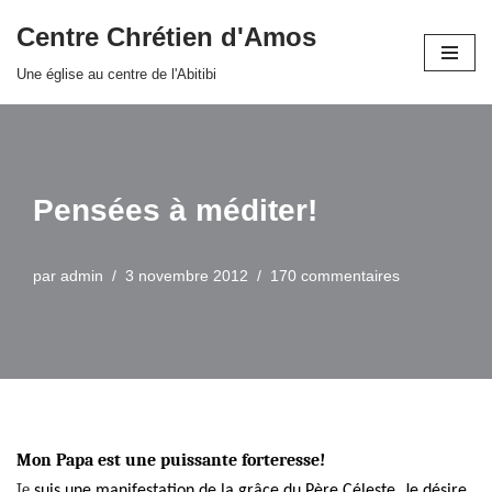
Centre Chrétien d'Amos
Aller
Une église au centre de l'Abitibi
au
contenu
Pensées à méditer!
par
admin
3 novembre 2012
170 commentaires
Mon Papa est une puissante forteresse!
Je
suis une manifestation de la grâce du Père Céleste. Je désire