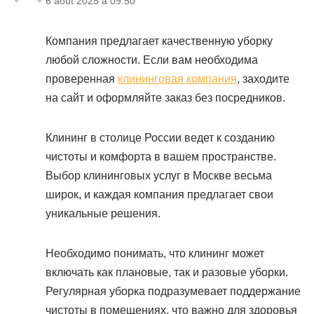
6 août 2025 à 09:50
Компания предлагает качественную уборку
любой сложности. Если вам необходима
проверенная
клининговая компания
, заходите
на сайт и оформляйте заказ без посредников.
Клининг в столице России ведет к созданию
чистоты и комфорта в вашем пространстве.
Выбор клининговых услуг в Москве весьма
широк, и каждая компания предлагает свои
уникальные решения.
Необходимо понимать, что клининг может
включать как плановые, так и разовые уборки.
Регулярная уборка подразумевает поддержание
чистоты в помещениях, что важно для здоровья