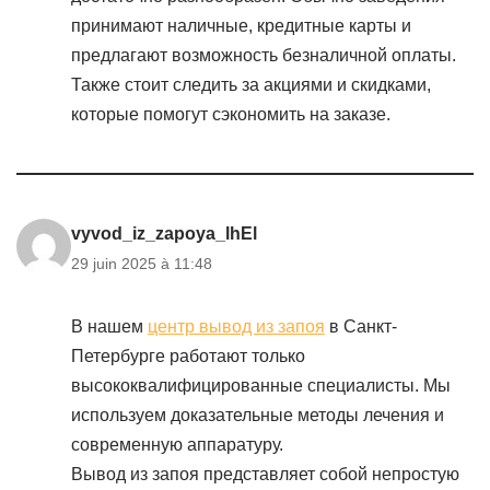
принимают наличные, кредитные карты и
предлагают возможность безналичной оплаты.
Также стоит следить за акциями и скидками,
которые помогут сэкономить на заказе.
vyvod_iz_zapoya_lhEl
29 juin 2025 à 11:48
В нашем
центр вывод из запоя
в Санкт-
Петербурге работают только
высококвалифицированные специалисты. Мы
используем доказательные методы лечения и
современную аппаратуру.
Вывод из запоя представляет собой непростую