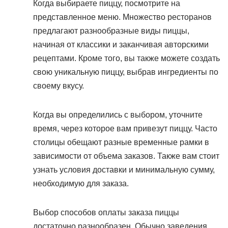
Когда выбираете пиццу, посмотрите на
представленное меню. Множество ресторанов
предлагают разнообразные виды пиццы,
начиная от классики и заканчивая авторскими
рецептами. Кроме того, вы также можете создать
свою уникальную пиццу, выбрав ингредиенты по
своему вкусу.
Когда вы определились с выбором, уточните
время, через которое вам привезут пиццу. Часто
столицы обещают разные временные рамки в
зависимости от объема заказов. Также вам стоит
узнать условия доставки и минимальную сумму,
необходимую для заказа.
Выбор способов оплаты заказа пиццы
достаточно разнообразен. Обычно заведения