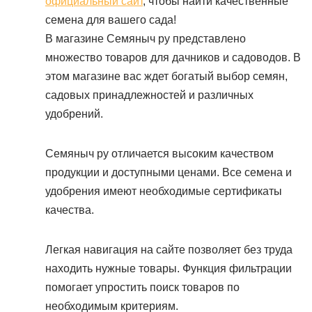
официальный сайт
, чтобы найти качественные
семена для вашего сада!
В магазине Семяныч ру представлено
множество товаров для дачников и садоводов. В
этом магазине вас ждет богатый выбор семян,
садовых принадлежностей и различных
удобрений.
Семяныч ру отличается высоким качеством
продукции и доступными ценами. Все семена и
удобрения имеют необходимые сертификаты
качества.
Легкая навигация на сайте позволяет без труда
находить нужные товары. Функция фильтрации
помогает упростить поиск товаров по
необходимым критериям.