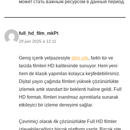
может стать важным ресурсом в данный период.
full_hd_film_mkPt
29 juin 2025 à 12:11
Geniş içerik yelpazesiyle
dilm izle
, farklı tür ve
tarzda filmleri HD kalitesinde sunuyor. Hem yeni
hem de klasik yapımları kolayca keşfedebilirsiniz.
Dijital yayın çağında filmleri yüksek çözünürlükte
izlemek artık standart bir beklenti haline geldi. Full
HD formatı, filmleri inanılmaz ayrıntılarla sunarak
etkileyici bir izleme deneyimi sağlar.
Çevrimiçi olarak 4k çözünürlükte Full HD filmler
izleyebileceğiniz birçok platform vardır. Birçok site,