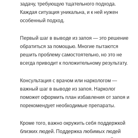
задачу, требующую тщательного подхода.
Каждая ситуация уникальна, и к ней нужен
особенный подход.
Первый шаг в выводе из запоя — это решение
обратиться за помощью. Многие пытаются
решить проблему самостоятельно, но это не
всегда приводит к положительному результату.
Консультация с врачом или наркологом —
важный шаг в выводе из запоя. Нарколог
поможет оформить план избавления от запоя и
порекомендует необходимые препараты.
Кроме того, важно окружить себя поддержкой
близких людей. Поддержка любимых людей