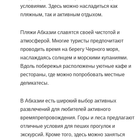
условиями. Здесь можно насладиться как
пляжным, так и активным отдыхом.
Пляжи Абхазии славятся своей чистотой и
атмосферой. Многие туристы предпочитают
проводить время на берегу Черного моря,
наслаждаясь солнцем и морскими купаниями.
Вдоль побережья расположены уютные кафе и
рестораны, где можно попробовать местные
деликатесы.
В Абхазии есть широкий выбор активных
развлечений для любителей активного
времяпрепровождения. Горы и леса предлагают
отличные условия для пеших прогулок и
экскурсий. Кроме того, здесь можно заняться