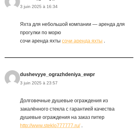
3 juin 2025 à 16:34
Яхта для небольшой компании — аренда для
прогулки по морю
сочи аренда яхты
сочи аренда яхты
.
dushevyye_ograzhdeniya_ewpr
3 juin 2025 à 23:57
Долговечные душевые ограждения из
закалённого стекла с гарантией качества
душевые ограждения на заказ питер
http://www.steklo777777.ru/
.