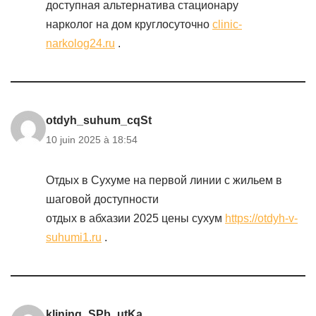
доступная альтернатива стационару
нарколог на дом круглосуточно
clinic-
narkolog24.ru
.
otdyh_suhum_cqSt
10 juin 2025 à 18:54
Отдых в Сухуме на первой линии с жильем в
шаговой доступности
отдых в абхазии 2025 цены сухум
https://otdyh-v-
suhumi1.ru
.
klining_SPb_utKa