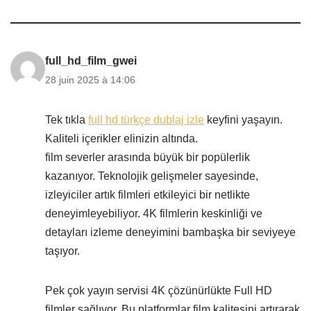
full_hd_film_gwei
28 juin 2025 à 14:06
Tek tıkla
full hd türkçe dublaj izle
keyfini yaşayın.
Kaliteli içerikler elinizin altında.
film severler arasında büyük bir popülerlik
kazanıyor. Teknolojik gelişmeler sayesinde,
izleyiciler artık filmleri etkileyici bir netlikte
deneyimleyebiliyor. 4K filmlerin keskinliği ve
detayları izleme deneyimini bambaşka bir seviyeye
taşıyor.
Pek çok yayın servisi 4K çözünürlükte Full HD
filmler sağlıyor. Bu platformlar film kalitesini artırarak