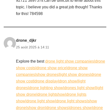
92721 389757It can be difficult to write about this
topic. I believe you did a great job though! Thanks
for this! 784598
drone_djkr
25 août 2025 à 14:11
Explore the best
drone light show companies|drone
show costs|drone show price|drone show
companies|show drones|light show drones|drone
show cost|drone display|dron show|light
drones|drone lighting show|drones light show|light
show drone|drone lightshow|drone lights
show|drone light show|drone light shows|show
drone|show dron|drone shows|drones show|drone