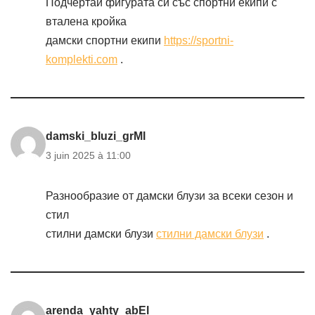
Подчертай фигурата си със спортни екипи с
вталена кройка
дамски спортни екипи
https://sportni-
komplekti.com
.
damski_bluzi_grMl
3 juin 2025 à 11:00
Разнообразие от дамски блузи за всеки сезон и
стил
стилни дамски блузи
стилни дамски блузи
.
arenda_yahty_abEl