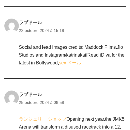
ラブドール
22 octobre 2024 à 15:19
Social and lead images credits: Maddock Films,Jio
Studios and Instagram/katrinakaifRead iDiva for the
latest in Bollywood,
sex ドール
ラブドール
25 octobre 2024 à 08:59
ランジェリー ショップ
Opening next year,the JMK5
Arena will transform a disused racetrack into a 12,