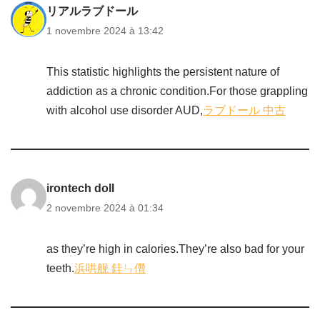
リアルラブドール
1 novembre 2024 à 13:42
This statistic highlights the persistent nature of
addiction as a chronic condition.For those grappling
with alcohol use disorder AUD,
ラブドール 中古
irontech doll
2 novembre 2024 à 01:34
as they’re high in calories.They’re also bad for your
teeth.
浜哄舰 銈ㄣ儹