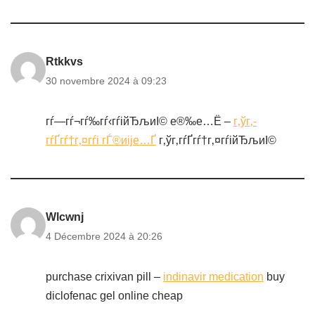
Rtkkvs
30 novembre 2024 à 09:23
гѓ—гѓ¬гѓ‰гѓ‹гѓійЂљиІ© е®‰е…Ё –
г‚ўг‚­
гѓҐгѓ†г‚¤гѓі гЃ®иіје…Ґ
г‚ўг‚­гѓҐгѓ†г‚¤гѓійЂљиІ©
Wlcwnj
4 Décembre 2024 à 20:26
purchase crixivan pill –
indinavir medication
buy
diclofenac gel online cheap