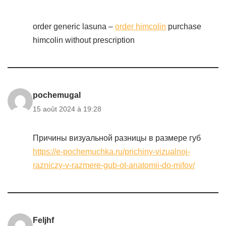
order generic lasuna –
order himcolin
purchase
himcolin without prescription
pochemugal
15 août 2024 à 19:28
Причины визуальной разницы в размере губ
https://e-pochemuchka.ru/prichiny-vizualnoj-
razniczy-v-razmere-gub-ot-anatomii-do-mifov/
Feljhf