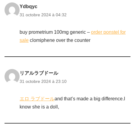
Ydbqyc
31 octobre 2024 à 04:32
buy prometrium 100mg generic –
order ponstel for
sale
clomiphene over the counter
リアルラブドール
31 octobre 2024 à 23:10
エロ ラブドール
and that’s made a big difference.I
know she is a doll,