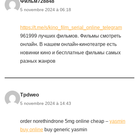
Фильм728848
5 novembre 2024 à 06:18
https://t.me/s/kino_film_serial_online_telegram
961999 лучших фильмов. Фильмы смотреть
онлайн. В нашем онлайн-кинотеатре есть
новинки кино и бесплатные фильмы самых
разных жанров
Tpdweo
5 novembre 2024 à 14:43
order norethindrone 5mg online cheap –
yasmin
buy online
buy generic yasmin