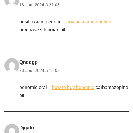
18 août 2024 à 21:08
besifloxacin generic –
buy besivance online
purchase sildamax pill
Qnoqgp
23 août 2024 à 15:05
benemid oral –
how to buy benemid
carbamazepine
pill
Djgatn