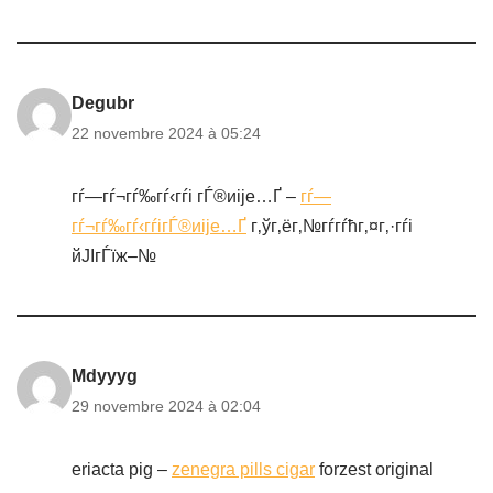
Degubr
22 novembre 2024 à 05:24
гѓ—гѓ¬гѓ‰гѓ‹гѓі гЃ®иіје…Ґ –
гѓ—
гѓ¬гѓ‰гѓ‹гѓігЃ®иіје…Ґ
г‚ўг‚ёг‚№гѓ­гѓћг‚¤г‚·гѓі
йЈІгЃїж–№
Mdyyyg
29 novembre 2024 à 02:04
eriacta pig –
zenegra pills cigar
forzest original