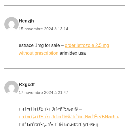
Henzjh
15 novembre 2024 à 13:14
estrace 1mg for sale –
order letrozole 2.5 mg
without prescription
arimidex usa
Rxgcdf
17 novembre 2024 à 21:47
г‚·гѓ«гѓ‡гѓЉгѓ•г‚Јгѓ«йЂљиІ© –
г‚·гѓ«гѓ‡гѓЉгѓ•г‚Јгѓ«гЃ®йЈІгЃїж–№гЃЁеЉ№жћњ
г‚їгѓЂгѓ©гѓ•г‚Јгѓ« гЃЇйЂљиІ©гЃ§гЃ®иіј