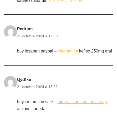
sadness,shame,
ラブドール 女性 用
Pcdrhm
21 octobre 2024 à 17:30
buy losartan paypal –
losartan ca
keflex 250mg oral
Qydfxe
21 octobre 2024 à 18:22
buy crotamiton sale –
order aczone online cheap
aczone canada