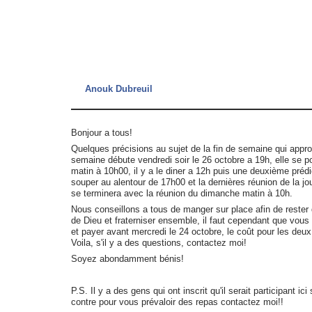
Anouk Dubreuil
Bonjour a tous!
Quelques précisions au sujet de la fin de semaine qui appro
semaine débute vendredi soir le 26 octobre a 19h, elle se p
matin à 10h00, il y a le diner a 12h puis une deuxième prédi
souper au alentour de 17h00 et la dernières réunion de la jo
se terminera avec la réunion du dimanche matin à 10h.
Nous conseillons a tous de manger sur place afin de rester
de Dieu et fraterniser ensemble, il faut cependant que vou
et payer avant mercredi le 24 octobre, le coût pour les deu
Voila, s'il y a des questions, contactez moi!
Soyez abondamment bénis!
P.S. Il y a des gens qui ont inscrit qu'il serait participant ici
contre pour vous prévaloir des repas contactez moi!!