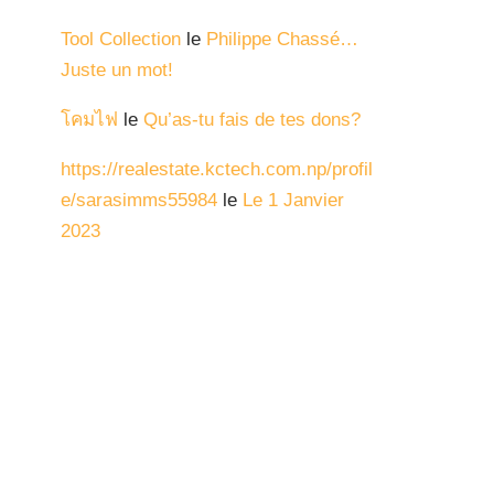
Tool Collection
le
Philippe Chassé…
Juste un mot!
โคมไฟ
le
Qu’as-tu fais de tes dons?
https://realestate.kctech.com.np/profil
e/sarasimms55984
le
Le 1 Janvier
2023