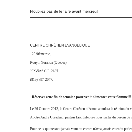
N'oubliez pas de le faire avant mercredi!
CENTRE CHRÉTIEN ÉVANGÉLIQUE
120 9ième rue,
Rouyn-Noranda (Québec)
J9X-5A6 C.P. 2185
(819) 797-2647.
Réserver cette fin de semaine pour venir alimenter votre flamme!!!
Le 26 Octobre 2012, le Centre Chrétien d’Amos annulera la réunion du v
Apôtre André Curadeau, pasteur Éric Lefebvre nous parler du besoin de r
Pour ceux qui ne sont jamais venu ou encore n'avez jamais entendu parler,