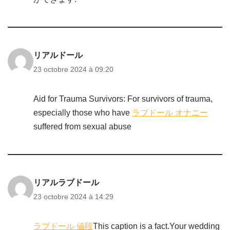
リアルドール
23 octobre 2024 à 09:20
Aid for Trauma Survivors: For survivors of trauma,
especially those who have
ラブドール オナニー
suffered from sexual abuse
リアルラブドール
23 octobre 2024 à 14:29
ラブドール 値段
This caption is a fact.Your wedding