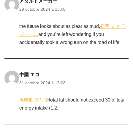
アダルトメーカー
29 octobre 2024 à 13:00
the future looks about as clear as mud,
初音 ミク ラ
ブドール
and you’re left wondering if you
accidentally took a wrong turn on the road of life.
中国 エロ
31 octobre 2024 à 13:08
浜哄舰 銈ㄣ儹
total fat should not exceed 30 of total
energy intake (1,2,