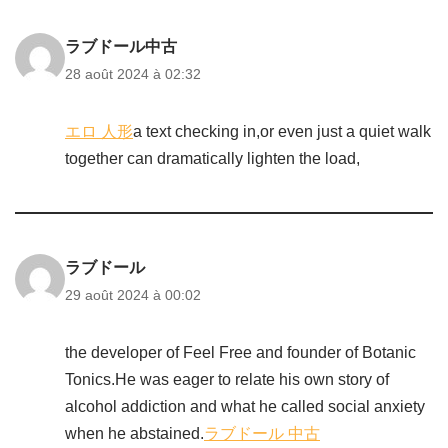
ラブドール中古
28 août 2024 à 02:32
エロ 人形
a text checking in,or even just a quiet walk
together can dramatically lighten the load,
ラブドール
29 août 2024 à 00:02
the developer of Feel Free and founder of Botanic
Tonics.He was eager to relate his own story of
alcohol addiction and what he called social anxiety
when he abstained.
ラブドール 中古