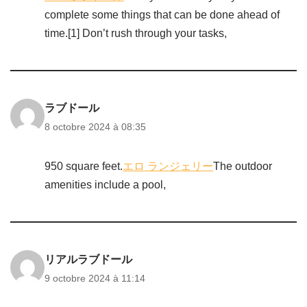
complete some things that can be done ahead of
time.[1] Don’t rush through your tasks,
ラブドール
8 octobre 2024 à 08:35
950 square feet.
エロ ランジェリー
The outdoor
amenities include a pool,
リアルラブドール
9 octobre 2024 à 11:14