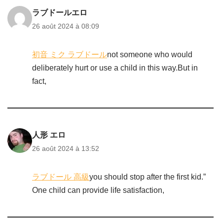
ラブドールエロ
26 août 2024 à 08:09
初音 ミク ラブドール
not someone who would
deliberately hurt or use a child in this way.But in
fact,
人形 エロ
26 août 2024 à 13:52
ラブドール 高級
you should stop after the first kid.”
One child can provide life satisfaction,