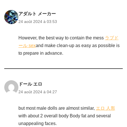
アダルト メーカー
24 août 2024 à 03:53
However, the best way to contain the mess
ラブド
ール sex
and make clean-up as easy as possible is
to prepare in advance.
ドール エロ
24 août 2024 à 04:27
but most male dolls are almost similar,
エロ 人形
with about 2 overall body Body fat and several
unappealing faces.