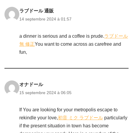
ラブドール 通販
14 septembre 2024 à 01:57
a dinner is serious and a coffee is prude.
ラブドール
無 修正
You want to come across as carefree and
fun,
オナドール
15 septembre 2024 à 06:05
If You are looking for your metropolis escape to
rekindle your love,
初音 ミク ラブドール
particularly
if the present situation in town has become