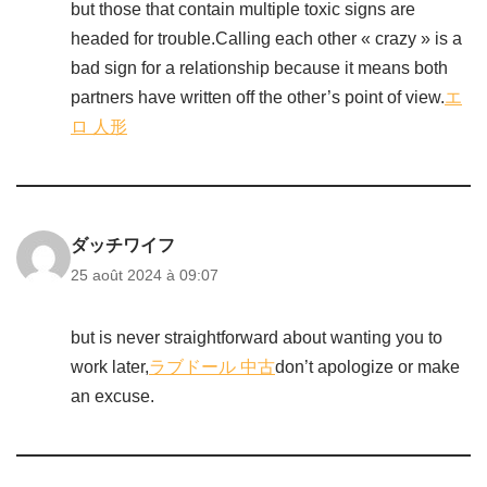
but those that contain multiple toxic signs are
headed for trouble.Calling each other « crazy » is a
bad sign for a relationship because it means both
partners have written off the other’s point of view.
エ
ロ 人形
ダッチワイフ
25 août 2024 à 09:07
but is never straightforward about wanting you to
work later,
ラブドール 中古
don’t apologize or make
an excuse.