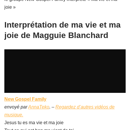
joie »
Interprétation de ma vie et ma
joie de Magguie Blanchard
New Gospel Family
envoyé par
AnnaTeko
. –
Regardez d’autres vidéos de
musique.
Jesus tu es ma vie et ma joie