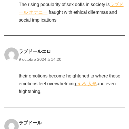
The rising popularity of sex dolls in society is
ラブド
ール オナニー
fraught with ethical dilemmas and
social implications.
ラブドールエロ
9 octobre 2024 à 14:20
their emotions become heightened to where those
emotions feel overwhelming,
えろ 人形
and even
frightening,
ラブドール