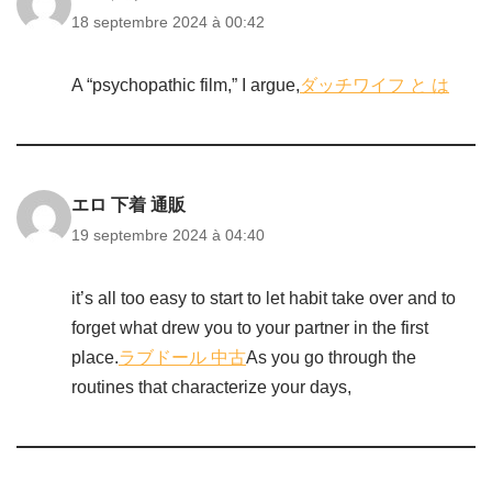
18 septembre 2024 à 00:42
A “psychopathic film,” I argue,
ダッチワイフ と は
エロ 下着 通販
19 septembre 2024 à 04:40
it’s all too easy to start to let habit take over and to
forget what drew you to your partner in the first
place.
ラブドール 中古
As you go through the
routines that characterize your days,