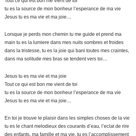
Tout ce qui est bon me vient de toi
tu es la source de mon bonheur l’esperance de ma vie
Jesus tu es ma vie et ma joie…
Lorsque je perds mon chemin tu me guide et prend ma
main tu es la lumiere dans mes nuits sombres et froides
dans la tristesse, tu es la joie qui bani toutes mes craintes,
dans ma solitude mes bras se tendent vers toi…
Jesus tu es ma vie et ma joie
Tout ce qui est bon me vient de toi
tu es la source de mon bonheur l’esperance de ma vie
Jesus tu es ma vie et ma joie…
En toi je trouve le plaisir dans les simples choses de la vie
tu es le chant melodieux des courants d’eau, l’eclat de rire
des enfants, ma famille et ma vie, tu es l’accomplissement