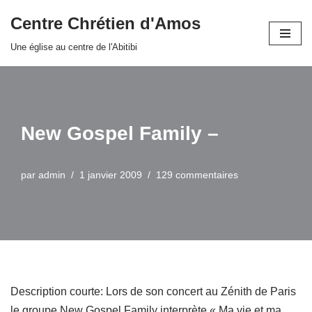
Centre Chrétien d'Amos
Aller
Une église au centre de l'Abitibi
au
contenu
New Gospel Family –
par
admin
1 janvier 2009
129 commentaires
Description courte: Lors de son concert au Zénith de Paris
le groupe New Gospel Family interprète « Ma vie et ma