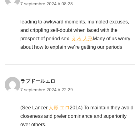
7 septembre 2024 à 08:28
leading to awkward moments, mumbled excuses,
and crippling self-doubt when faced with the
prospect of period sex.
えろ 人形
Many of us worry
about how to explain we’re getting our periods
ラブドールエロ
7 septembre 2024 à 22:29
(See Lancer,
人形 エロ
2014) To maintain they avoid
closeness and prefer dominance and superiority
over others.