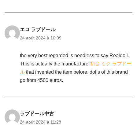
エロ ラブドール
24 août 2024 à 10:09
the very best regarded is needless to say Realdoll.
This is actually the manufacturer
初音 ミク ラブドー
ル
that invented the item before, dolls of this brand
go from 4500 euros.
ラブドール中古
24 août 2024 à 11:28