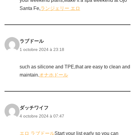
your weekend plans,Make it a spa weekend at Ojo
Santa Fe,
ランジェリー エロ
ラブドール
1 octobre 2024 à 23:18
such as silicone and TPE,that are easy to clean and
maintain.
オナホドール
ダッチワイフ
4 octobre 2024 à 07:47
エロ ラブドール
Start your list early so you can