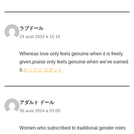
ラブドール
29 août 2024 à 15:18
Whereas love only feels genuine when it is freely
given,praise only feels genuine when we’ve earned
it.
セックス ロボット
アダルト ドール
30 août 2024 à 03:09
Women who subscribed to traditional gender roles