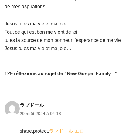
de mes aspirations…
Jesus tu es ma vie et ma joie
Tout ce qui est bon me vient de toi
tu es la source de mon bonheur l’esperance de ma vie
Jesus tu es ma vie et ma joie…
129 réflexions au sujet de “New Gospel Family –”
ラブドール
20 août 2024 à 04:16
share,protect,
ラブドール エロ