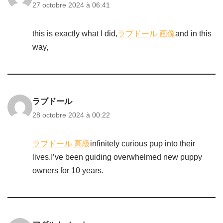
27 octobre 2024 à 06:41
this is exactly what I did,
ラブドール 画像
and in this
way,
ラブドール
28 octobre 2024 à 00:22
ラブドール 高級
infinitely curious pup into their
lives.I’ve been guiding overwhelmed new puppy
owners for 10 years.