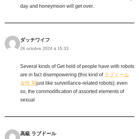
day and honeymoon will get over.
ダッチワイフ
26 octobre 2024 à 15:33
Several kinds of Get hold of people have with robots
are in fact disempowering (this kind of
ラブドール
女性 用
just like surveillance-related robots); even
so, the commodification of assorted elements of
sexual
高級 ラブドール