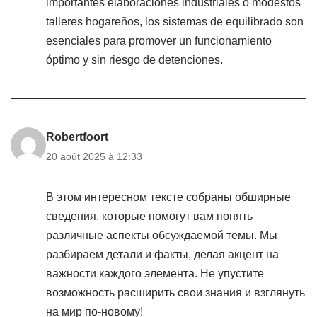
importantes elaboraciones industriales o modestos
talleres hogareños, los sistemas de equilibrado son
esenciales para promover un funcionamiento
óptimo y sin riesgo de detenciones.
Robertfoort
20 août 2025 à 12:33
В этом интересном тексте собраны обширные
сведения, которые помогут вам понять
различные аспекты обсуждаемой темы. Мы
разбираем детали и факты, делая акцент на
важности каждого элемента. Не упустите
возможность расширить свои знания и взглянуть
на мир по-новому!