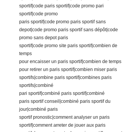
sportif|code paris sportif|code promo pari
sportif|code promo
paris sportif|code promo paris sportif sans
depot|code promo paris sportif sans dépôt|code
promo sans depot paris
sportif|code promo site paris sportif|combien de
temps
pour encaisser un paris sportif|combien de temps
pour retirer un paris sportif|combien miser paris
sportifs|combine paris sportif|combines paris
sportifs|combiné
pari sportif|combiné paris sportif|combiné
paris sportif conseil|combiné paris sportif du
jour|combiné paris
sportif pronostic|comment analyser un paris
sportif|comment arreter de jouer aux paris