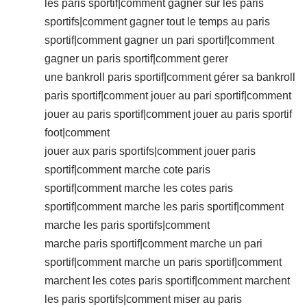
les paris sportif|comment gagner sur les paris
sportifs|comment gagner tout le temps au paris
sportif|comment gagner un pari sportif|comment
gagner un paris sportif|comment gerer
une bankroll paris sportif|comment gérer sa bankroll
paris sportif|comment jouer au pari sportif|comment
jouer au paris sportif|comment jouer au paris sportif
foot|comment
jouer aux paris sportifs|comment jouer paris
sportif|comment marche cote paris
sportif|comment marche les cotes paris
sportif|comment marche les paris sportif|comment
marche les paris sportifs|comment
marche paris sportif|comment marche un pari
sportif|comment marche un paris sportif|comment
marchent les cotes paris sportif|comment marchent
les paris sportifs|comment miser au paris