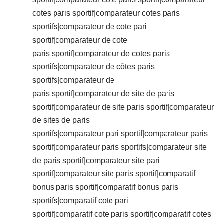
cotes paris sportif|comparateur cotes paris
sportifs|comparateur de cote pari
sportif|comparateur de cote
paris sportif|comparateur de cotes paris
sportifs|comparateur de côtes paris
sportifs|comparateur de
paris sportif|comparateur de site de paris
sportif|comparateur de site paris sportif|comparateur
de sites de paris
sportifs|comparateur pari sportif|comparateur paris
sportif|comparateur paris sportifs|comparateur site
de paris sportif|comparateur site pari
sportif|comparateur site paris sportif|comparatif
bonus paris sportif|comparatif bonus paris
sportifs|comparatif cote pari
sportif|comparatif cote paris sportif|comparatif cotes