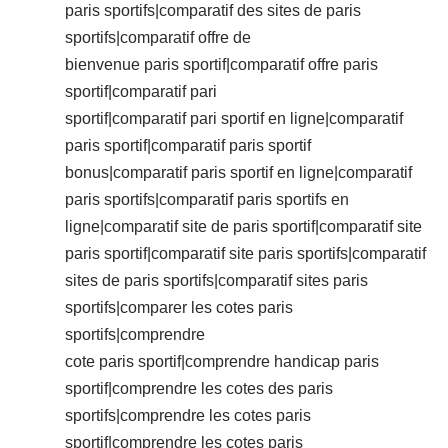
paris sportifs|comparatif des sites de paris
sportifs|comparatif offre de
bienvenue paris sportif|comparatif offre paris
sportif|comparatif pari
sportif|comparatif pari sportif en ligne|comparatif
paris sportif|comparatif paris sportif
bonus|comparatif paris sportif en ligne|comparatif
paris sportifs|comparatif paris sportifs en
ligne|comparatif site de paris sportif|comparatif site
paris sportif|comparatif site paris sportifs|comparatif
sites de paris sportifs|comparatif sites paris
sportifs|comparer les cotes paris
sportifs|comprendre
cote paris sportif|comprendre handicap paris
sportif|comprendre les cotes des paris
sportifs|comprendre les cotes paris
sportif|comprendre les cotes paris