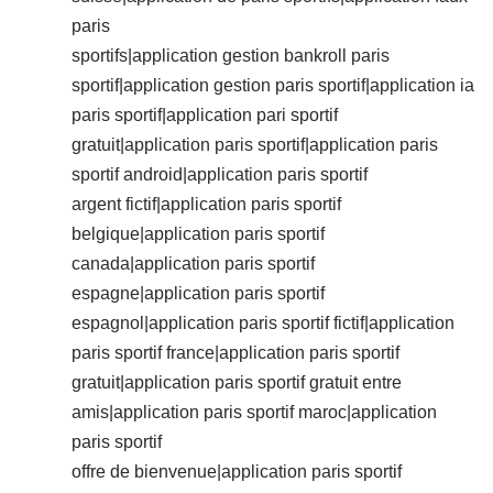
paris
sportifs|application gestion bankroll paris
sportif|application gestion paris sportif|application ia
paris sportif|application pari sportif
gratuit|application paris sportif|application paris
sportif android|application paris sportif
argent fictif|application paris sportif
belgique|application paris sportif
canada|application paris sportif
espagne|application paris sportif
espagnol|application paris sportif fictif|application
paris sportif france|application paris sportif
gratuit|application paris sportif gratuit entre
amis|application paris sportif maroc|application
paris sportif
offre de bienvenue|application paris sportif