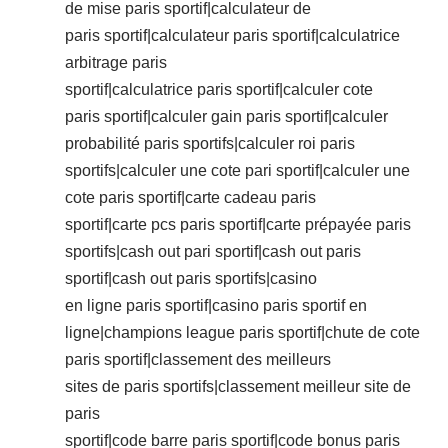
de mise paris sportif|calculateur de
paris sportif|calculateur paris sportif|calculatrice
arbitrage paris
sportif|calculatrice paris sportif|calculer cote
paris sportif|calculer gain paris sportif|calculer
probabilité paris sportifs|calculer roi paris
sportifs|calculer une cote pari sportif|calculer une
cote paris sportif|carte cadeau paris
sportif|carte pcs paris sportif|carte prépayée paris
sportifs|cash out pari sportif|cash out paris
sportif|cash out paris sportifs|casino
en ligne paris sportif|casino paris sportif en
ligne|champions league paris sportif|chute de cote
paris sportif|classement des meilleurs
sites de paris sportifs|classement meilleur site de
paris
sportif|code barre paris sportif|code bonus paris