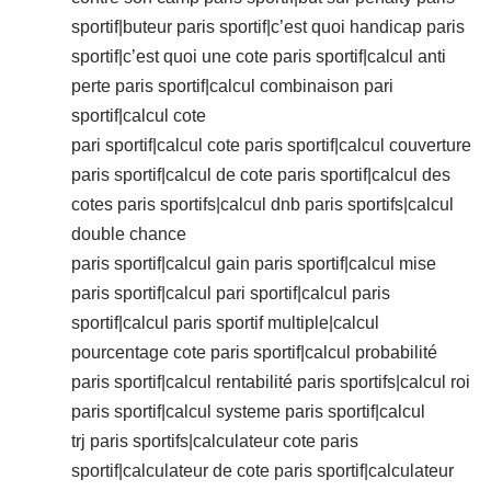
sportif|buteur paris sportif|c’est quoi handicap paris
sportif|c’est quoi une cote paris sportif|calcul anti
perte paris sportif|calcul combinaison pari
sportif|calcul cote
pari sportif|calcul cote paris sportif|calcul couverture
paris sportif|calcul de cote paris sportif|calcul des
cotes paris sportifs|calcul dnb paris sportifs|calcul
double chance
paris sportif|calcul gain paris sportif|calcul mise
paris sportif|calcul pari sportif|calcul paris
sportif|calcul paris sportif multiple|calcul
pourcentage cote paris sportif|calcul probabilité
paris sportif|calcul rentabilité paris sportifs|calcul roi
paris sportif|calcul systeme paris sportif|calcul
trj paris sportifs|calculateur cote paris
sportif|calculateur de cote paris sportif|calculateur