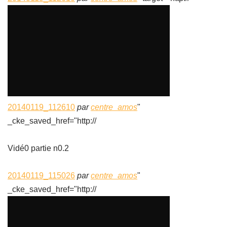
20140119_112610
par
centre_amos
"
_cke_saved_href="http://
Vidé0 partie n0.2
20140119_115026
par
centre_amos
"
_cke_saved_href="http://