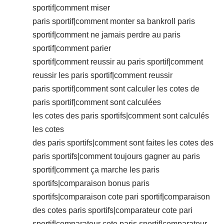
sportif|comment miser
paris sportif|comment monter sa bankroll paris
sportif|comment ne jamais perdre au paris
sportif|comment parier
sportif|comment reussir au paris sportif|comment
reussir les paris sportif|comment reussir
paris sportif|comment sont calculer les cotes de
paris sportif|comment sont calculées
les cotes des paris sportifs|comment sont calculés
les cotes
des paris sportifs|comment sont faites les cotes des
paris sportifs|comment toujours gagner au paris
sportif|comment ça marche les paris
sportifs|comparaison bonus paris
sportifs|comparaison cote pari sportif|comparaison
des cotes paris sportifs|comparateur cote pari
sportif|comparateur cote paris sportif|comparateur