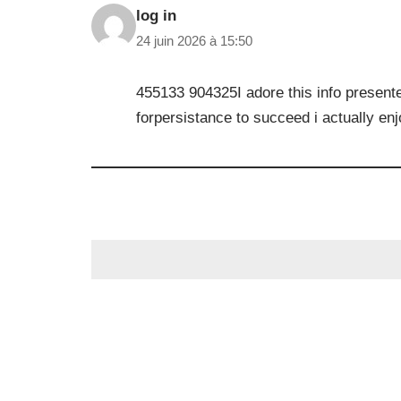
log in
24 juin 2026 à 15:50
455133 904325I adore this info presen
forpersistance to succeed i actually en
Laisser un commentaire
Votre adresse courriel ne sera pas publi
Nom
Courriel