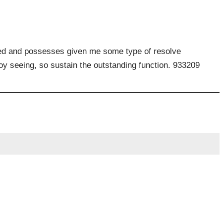
ted and possesses given me some type of resolve
joy seeing, so sustain the outstanding function. 933209
ée.
Les champs obligatoires sont indiqués avec
*
Site web