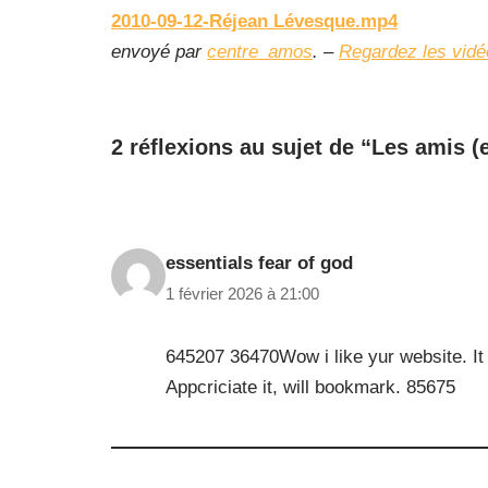
2010-09-12-Réjean Lévesque.mp4
envoyé par
centre_amos
. –
Regardez les vidé
2 réflexions au sujet de “Les amis (e
essentials fear of god
1 février 2026 à 21:00
645207 36470Wow i like yur website. It 
Appcriciate it, will bookmark. 85675