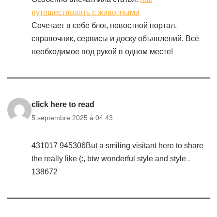
путешествовать с животными
Сочетает в себе блог, новостной портал,
справочник, сервисы и доску объявлений. Всё
необходимое под рукой в одном месте!
click here to read
5 septembre 2025 à 04:43
431017 945306But a smiling visitant here to share
the really like (:, btw wonderful style and style .
138672