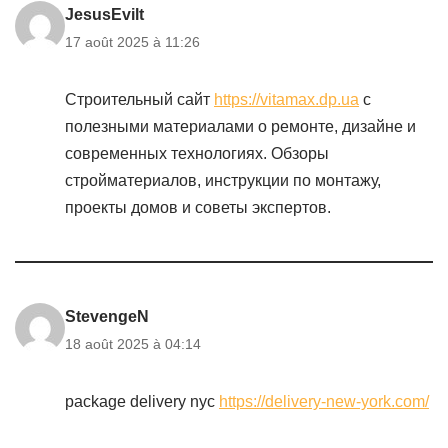
JesusEvilt
17 août 2025 à 11:26
Строительный сайт
https://vitamax.dp.ua
с
полезными материалами о ремонте, дизайне и
современных технологиях. Обзоры
стройматериалов, инструкции по монтажу,
проекты домов и советы экспертов.
StevengeN
18 août 2025 à 04:14
package delivery nyc
https://delivery-new-york.com/