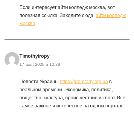
Если интересует айти колледж москва, вот
полезная ссылка. Заходите сюда:
айти колледж
москва
.
Timothyiropy
17 août 2025 à 10:28
Новости Украины
https://gromrady.org.ua
в
реальном времени. Экономика, политика,
общество, культура, происшествия и спорт. Всё
самое важное и интересное на одном портале.