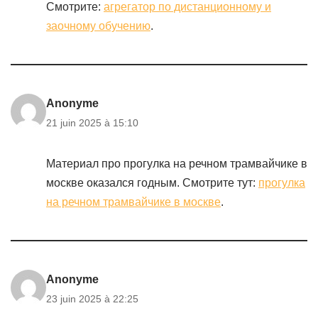
Смотрите:
агрегатор по дистанционному и
заочному обучению
.
Anonyme
21 juin 2025 à 15:10
Материал про прогулка на речном трамвайчике в
москве оказался годным. Смотрите тут:
прогулка
на речном трамвайчике в москве
.
Anonyme
23 juin 2025 à 22:25