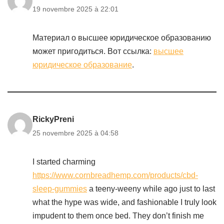
19 novembre 2025 à 22:01
Материал о высшее юридическое образованию
может пригодиться. Вот ссылка:
высшее
юридическое образование
.
RickyPreni
25 novembre 2025 à 04:58
I started charming
https://www.cornbreadhemp.com/products/cbd-
sleep-gummies
a teeny-weeny while ago just to last
what the hype was wide, and fashionable I truly look
impudent to them once bed. They don’t finish me