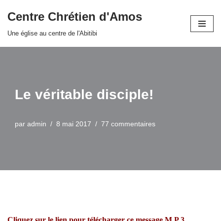
Centre Chrétien d'Amos
Aller
Une église au centre de l'Abitibi
au
contenu
Le véritable disciple!
par
admin
8 mai 2017
77 commentaires
Cliquez sur le lien pour télécharger ce message M.P.3.