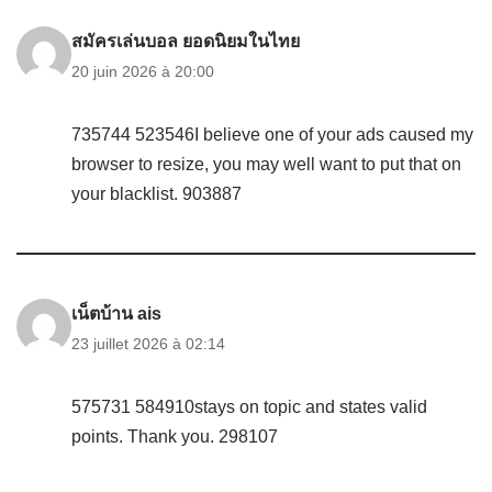
สมัครเล่นบอล ยอดนิยมในไทย
20 juin 2026 à 20:00
735744 523546I believe one of your ads caused my
browser to resize, you may well want to put that on
your blacklist. 903887
เน็ตบ้าน ais
23 juillet 2026 à 02:14
575731 584910stays on topic and states valid
points. Thank you. 298107