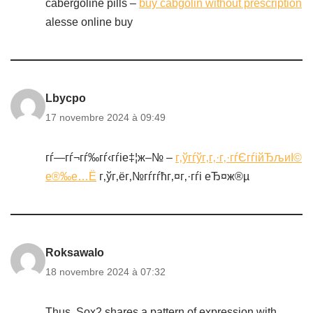
cabergoline pills –
buy cabgolin without prescription
alesse online buy
Lbycpo
17 novembre 2024 à 09:49
гѓ—гѓ¬гѓ‰гѓ‹гѓіе‡¦ж–№ –
г‚ўгѓўг‚­г‚·г‚·гѓЄгѓійЂљиІ©
е®‰е…Ё
г‚ўг‚ёг‚№гѓ­гѓћг‚¤г‚·гѓі еЂ¤ж®µ
Roksawalo
18 novembre 2024 à 07:32
Thus, Sox2 shares a pattern of expression with