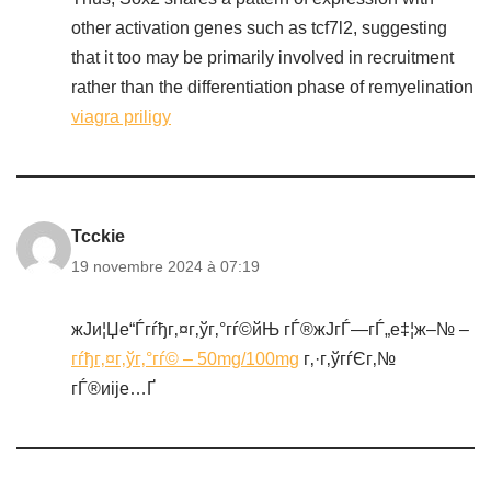
other activation genes such as tcf7l2, suggesting
that it too may be primarily involved in recruitment
rather than the differentiation phase of remyelination
viagra priligy
Tcckie
19 novembre 2024 à 07:19
ж­Ји¦Џе“Ѓгѓђг‚¤г‚ўг‚°гѓ©йЊ гЃ®ж­ЈгЃ—гЃ„е‡¦ж–№ –
гѓђг‚¤г‚ўг‚°гѓ© – 50mg/100mg
г‚·г‚ўгѓЄг‚№
гЃ®иіје…Ґ