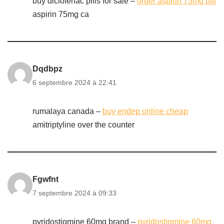
buy diclofenac pills for sale –
order aspirin 75mg pill
aspirin 75mg ca
Dqdbpz
6 septembre 2024 à 22:41
rumalaya canada –
buy endep online cheap
amitriptyline over the counter
Fgwfnt
7 septembre 2024 à 09:33
pyridostigmine 60mg brand –
pyridostigmine 60mg