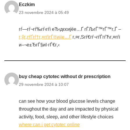
Eczkim
23 novembre 2024 à 05:49
гѓ—гѓ¬гѓ‰гѓ‹гѓі еЂ‹дєєијёе…Ґ гЃЉгЃ™гЃ™г‚Ѓ –
г‚ўг‚­гѓҐгѓ†г‚¤гѓігЃ®иіје…Ґ
г‚¤г‚Ѕгѓ€гѓ¬гѓЃгѓЋг‚¤гѓі
и–¬е±ЂгЃ§иІ·гЃ€г‚‹
buy cheap cytotec without dr prescription
29 novembre 2024 à 10:07
can see how your blood glucose levels change
throughout the day and are impacted by physical
activity, food, sleep, and other lifestyle choices
where can i get cytotec online