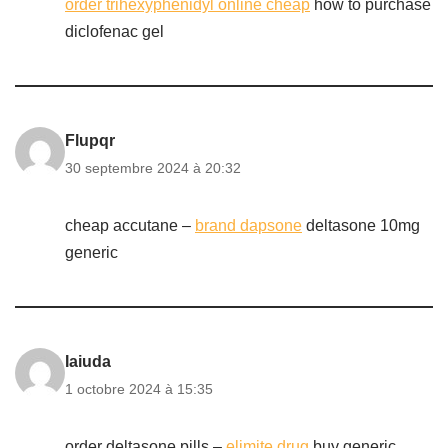
order trihexyphenidyl online cheap
how to purchase
diclofenac gel
Flupqr
30 septembre 2024 à 20:32
cheap accutane –
brand dapsone
deltasone 10mg
generic
Iaiuda
1 octobre 2024 à 15:35
order deltasone pills –
elimite drug
buy generic