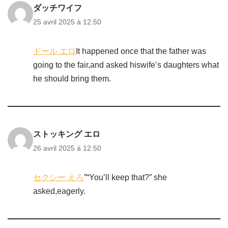
ダッチワイフ
25 avril 2025 à 12:50
ドール エロ
It happened once that the father was
going to the fair,and asked hiswife’s daughters what
he should bring them.
ストッキング エロ
26 avril 2025 à 12:50
セクシー えろ
”“You’ll keep that?” she
asked,eagerly.