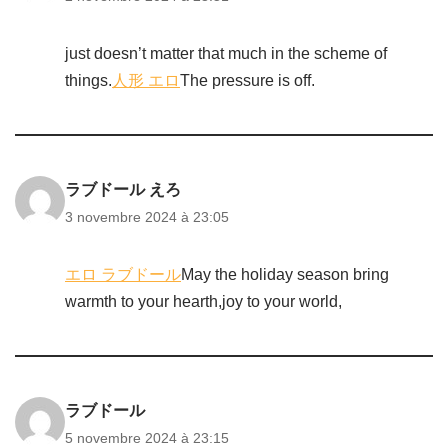
just doesn’t matter that much in the scheme of
things.
人形 エロ
The pressure is off.
ラブドール えろ
3 novembre 2024 à 23:05
エロ ラブドール
May the holiday season bring
warmth to your hearth,joy to your world,
ラブドール
5 novembre 2024 à 23:15