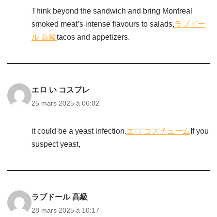
Think beyond the sandwich and bring Montreal
smoked meat’s intense flavours to salads,
ラブドー
ル 高級
tacos and appetizers.
エロ い コスプレ
25 mars 2025 à 06:02
it could be a yeast infection.
エロ コスチューム
If you
suspect yeast,
ラブドール 高級
28 mars 2025 à 10:17