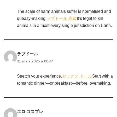
The scale of harm animals suffer is normalised and
queasy-making.
ラブドール 高級
It’s legal to kill
animals in almost every single jurisdiction on Earth.
ラブドール
31 mars 2025 à 00:44
Stretch your experience.
セックス ドール
Start with a
romantic dinner—or breakfast—before lovemaking.
エロ コスプレ