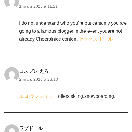
1 mars 2025 à 11:21
I do not understand who you’re but certainly you are
going to a famous blogger in the event youare not
already.Cheers!nice content,
セックス ドール
コスプレ えろ
2 mars 2025 à 23:13
エロ ランジェリー
offers skiing,snowboarding,
ラブドール