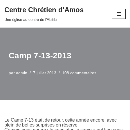
Centre Chrétien d'Amos
Aller
Une église au centre de l'Abitibi
au
contenu
Camp 7-13-2013
par
admin
7 juillet 2013
108 commentaires
Le Camp 7-13 était de retour, cette année encore, avec
plein de belles surprises en réserve!
Comme vous pourrez le constater, le camp a eut lieu sous