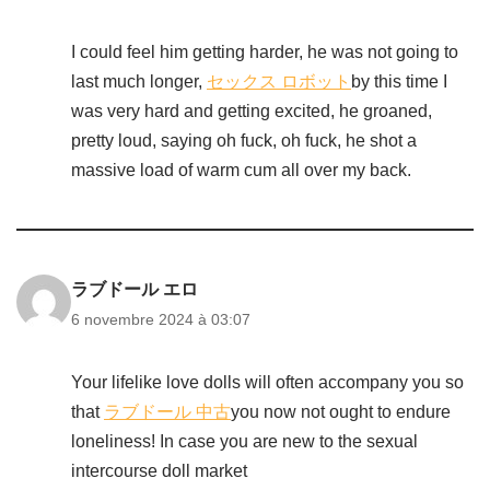
I could feel him getting harder, he was not going to
last much longer,
セックス ロボット
by this time I
was very hard and getting excited, he groaned,
pretty loud, saying oh fuck, oh fuck, he shot a
massive load of warm cum all over my back.
ラブドール エロ
6 novembre 2024 à 03:07
Your lifelike love dolls will often accompany you so
that
ラブドール 中古
you now not ought to endure
loneliness! In case you are new to the sexual
intercourse doll market