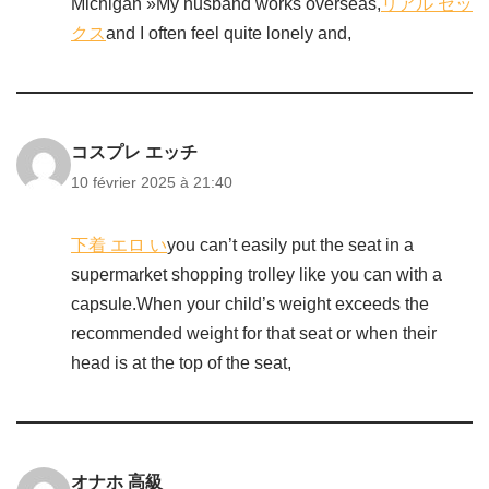
Michigan »My husband works overseas,
リアル セッ
クス
and I often feel quite lonely and,
コスプレ エッチ
10 février 2025 à 21:40
下着 エロ い
you can’t easily put the seat in a
supermarket shopping trolley like you can with a
capsule.When your child’s weight exceeds the
recommended weight for that seat or when their
head is at the top of the seat,
オナホ 高級