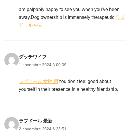
are palpably happy to see you when you’ve been
away.Dog ownership is immensely therapeutic.
ラブ
ドール 中古
ダッチワイフ
1 novembre 2024 à 00:09
ラブドール 女性 用
You don’t feel good about
yourself in their presence.In a healthy friendship,
ラブドール 最新
2 novembre 2024 à 23:51