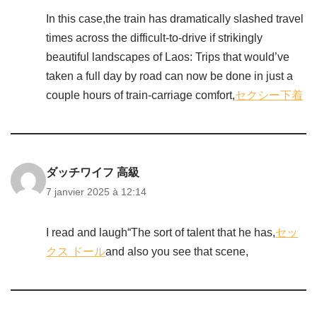
In this case,the train has dramatically slashed travel
times across the difficult-to-drive if strikingly
beautiful landscapes of Laos: Trips that would’ve
taken a full day by road can now be done in just a
couple hours of train-carriage comfort,
セクシー下着
ダッチワイフ 高級
7 janvier 2025 à 12:14
I read and laugh“The sort of talent that he has,
セッ
クス ドール
and also you see that scene,