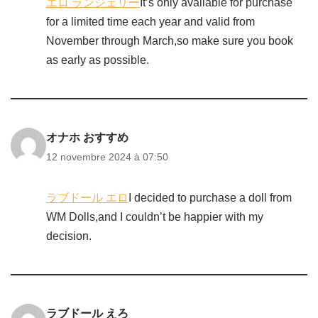
エロ ランジェリー
It’s only available for purchase
for a limited time each year and valid from
November through March,so make sure you book
as early as possible.
オナホ おすすめ
12 novembre 2024 à 07:50
ラブドール エロ
I decided to purchase a doll from
WM Dolls,and I couldn’t be happier with my
decision.
ラブドール えろ