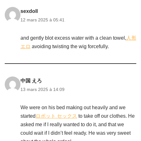
sexdoll
12 mars 2025 à 05:41
and gently blot excess water with a clean towel,
人形
エロ
avoiding twisting the wig forcefully.
中国 えろ
13 mars 2025 à 14:09
We were on his bed making out heavily and we
started
ロボット セックス
to take off our clothes. He
asked me if I really wanted to do it, and that we
could wait if I didn’t feel ready. He was very sweet