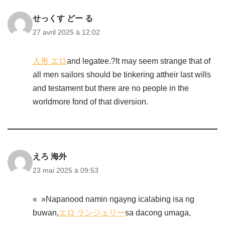
せっくす どー る
27 avril 2025 à 12:02
人形 エロ
and legatee.?It may seem strange that of
all men sailors should be tinkering attheir last wills
and testament but there are no people in the
worldmore fond of that diversion.
えろ 海外
23 mai 2025 à 09:53
« »Napanood namin ngayng icalabing isa ng
buwan,
エロ ランジェリー
sa dacong umaga,