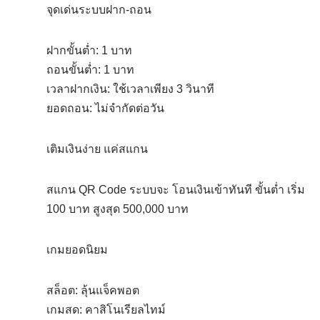
จุดเด่นระบบฝาก-ถอน
ฝากขั้นต่ำ: 1 บาท
ถอนขั้นต่ำ: 1 บาท
เวลาฝากเงิน: ใช้เวลาเพียง 3 วินาที
ยอดถอน: ไม่จำกัดต่อวัน
เติมเงินง่าย แค่สแกน
สแกน QR Code ระบบจะ โอนเงินเข้าทันที ขั้นต่ำ เริ่ม
100 บาท สูงสุด 500,000 บาท
เกมยอดนิยม
สล็อต: ลุ้นแจ็คพอต
เกมสด: คาสิโนเรียลไทม์