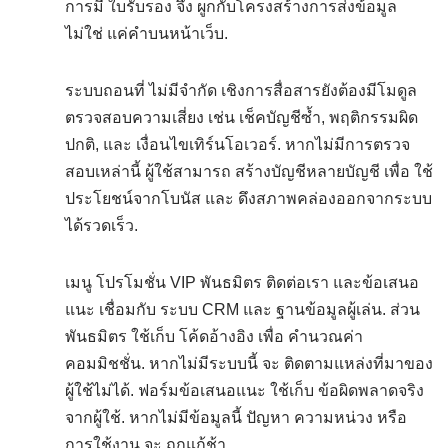
การมี ใบรับรอง จึง ผูกกับโครงสร้างการส่งข้อมูล
ไม่ใช่ แค่คำบนหน้าเว็บ.
ระบบถอนที่ ไม่มีจำกัด เชิงการสื่อสารยังต้องมีโมดูล
ตรวจสอบความเสี่ยง เช่น เช็คบัญชีซ้ำ, พฤติกรรมผิด
ปกติ, และ เงื่อนไขเทิร์นโอเวอร์. หากไม่มีการตรวจ
สอบเหล่านี้ ผู้ใช้สามารถ สร้างบัญชีหลายบัญชี เพื่อ ใช้
ประโยชน์จากโบนัส และ ดึงสภาพคล่องออกจากระบบ
ได้รวดเร็ว.
เมนู โปรโมชั่น VIP พันธมิตร ติดต่อเรา และข้อเสนอ
แนะ เชื่อมกับ ระบบ CRM และ ฐานข้อมูลผู้เล่น. ส่วน
พันธมิตร ใช้เก็บ โค้ดอ้างอิง เพื่อ คำนวณค่า
คอมมิชชั่น. หากไม่มีระบบนี้ จะ ติดตามแหล่งที่มาของ
ผู้ใช้ไม่ได้. ฟอร์มข้อเสนอแนะ ใช้เก็บ ข้อผิดพลาดจริง
จากผู้ใช้. หากไม่มีข้อมูลนี้ ปัญหา ความหน่วง หรือ
การใช้งาน จะ ถูกแก้ช้า.