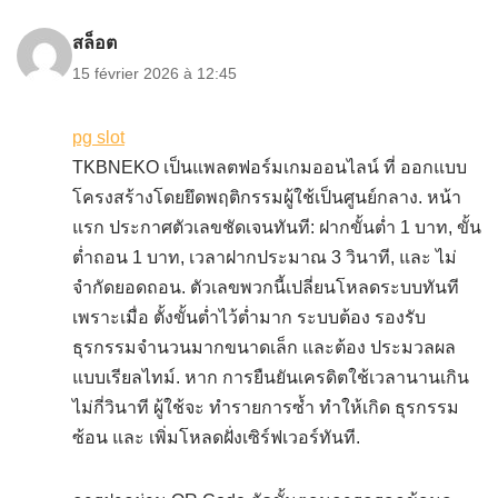
สล็อต
15 février 2026 à 12:45
pg slot
TKBNEKO เป็นแพลตฟอร์มเกมออนไลน์ ที่ ออกแบบ
โครงสร้างโดยยึดพฤติกรรมผู้ใช้เป็นศูนย์กลาง. หน้า
แรก ประกาศตัวเลขชัดเจนทันที: ฝากขั้นต่ำ 1 บาท, ขั้น
ต่ำถอน 1 บาท, เวลาฝากประมาณ 3 วินาที, และ ไม่
จำกัดยอดถอน. ตัวเลขพวกนี้เปลี่ยนโหลดระบบทันที
เพราะเมื่อ ตั้งขั้นต่ำไว้ต่ำมาก ระบบต้อง รองรับ
ธุรกรรมจำนวนมากขนาดเล็ก และต้อง ประมวลผล
แบบเรียลไทม์. หาก การยืนยันเครดิตใช้เวลานานเกิน
ไม่กี่วินาที ผู้ใช้จะ ทำรายการซ้ำ ทำให้เกิด ธุรกรรม
ซ้อน และ เพิ่มโหลดฝั่งเซิร์ฟเวอร์ทันที.