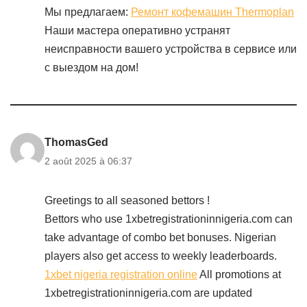
Мы предлагаем:
Ремонт кофемашин Thermoplan
Наши мастера оперативно устранят
неисправности вашего устройства в сервисе или
с выездом на дом!
ThomasGed
2 août 2025 à 06:37
Greetings to all seasoned bettors !
Bettors who use 1xbetregistrationinnigeria.com can
take advantage of combo bet bonuses. Nigerian
players also get access to weekly leaderboards.
1xbet nigeria registration online
All promotions at
1xbetregistrationinnigeria.com are updated