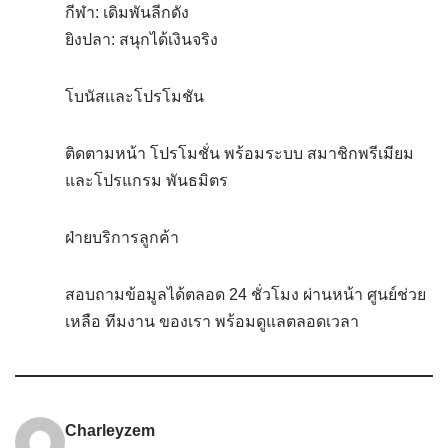
กีฬา: เดิมพันลีกดัง
ยิงปลา: สนุกได้เงินจริง
โบนัสและโปรโมชัน
ติดตามหน้า โปรโมชั่น พร้อมระบบ สมาชิกพรีเมียม
และโปรแกรม พันธมิตร
ฝ่ายบริการลูกค้า
สอบถามข้อมูลได้ตลอด 24 ชั่วโมง ผ่านหน้า ศูนย์ช่วย
เหลือ ทีมงาน ของเรา พร้อมดูแลตลอดเวลา
Charleyzem