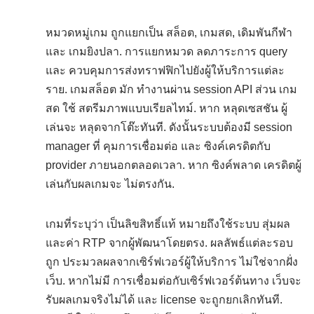
หมวดหมู่เกม ถูกแยกเป็น สล็อต, เกมสด, เดิมพันกีฬา
และ เกมยิงปลา. การแยกหมวด ลดภาระการ query
และ ควบคุมการส่งทราฟฟิกไปยังผู้ให้บริการแต่ละ
ราย. เกมสล็อต มัก ทำงานผ่าน session API ส่วน เกม
สด ใช้ สตรีมภาพแบบเรียลไทม์. หาก หลุดเซสชัน ผู้
เล่นจะ หลุดจากโต๊ะทันที. ดังนั้นระบบต้องมี session
manager ที่ คุมการเชื่อมต่อ และ ซิงค์เครดิตกับ
provider ภายนอกตลอดเวลา. หาก ซิงค์พลาด เครดิตผู้
เล่นกับผลเกมจะ ไม่ตรงกัน.
เกมที่ระบุว่า เป็นลิขสิทธิ์แท้ หมายถึงใช้ระบบ สุ่มผล
และค่า RTP จากผู้พัฒนาโดยตรง. ผลลัพธ์แต่ละรอบ
ถูก ประมวลผลจากเซิร์ฟเวอร์ผู้ให้บริการ ไม่ใช่จากฝั่ง
เว็บ. หากไม่มี การเชื่อมต่อกับเซิร์ฟเวอร์ต้นทาง เว็บจะ
รับผลเกมจริงไม่ได้ และ license จะถูกยกเลิกทันที.