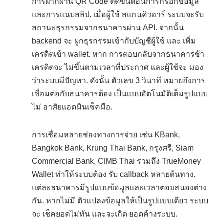
การฝากผ่าน QR Code ตัดขั้นตอนการกรอกข้อมูล
และการแนบสลิป. เมื่อผู้ใช้ สแกนคิวอาร์ ระบบจะรับ
สถานะธุรกรรมจากธนาคารผ่าน API. จากนั้น
backend จะ ผูกธุรกรรมเข้ากับบัญชีผู้ใช้ และ เพิ่ม
เครดิตเข้า wallet. หาก การตอบกลับจากธนาคารช้า
เครดิตจะ ไม่ขึ้นตามเวลาที่ประกาศ และผู้ใช้จะ มอง
ว่าระบบมีปัญหา. ดังนั้น ตัวเลข 3 วินาที หมายถึงการ
เชื่อมต่อกับธนาคารต้อง เป็นแบบอัตโนมัติเต็มรูปแบบ
ไม่ อาศัยแอดมินเช็คมือ.
การเชื่อมหลายช่องทางการจ่าย เช่น KBank,
Bangkok Bank, Krung Thai Bank, กรุงศรี, Siam
Commercial Bank, CIMB Thai รวมถึง TrueMoney
Wallet ทำให้ระบบต้อง รับ callback หลายต้นทาง.
แต่ละธนาคารมีรูปแบบข้อมูลและเวลาตอบสนองต่าง
กัน. หากไม่มี ตัวแปลงข้อมูลให้เป็นรูปแบบเดียว ระบบ
จะ เช็คยอดไม่ทัน และจะเกิด ยอดค้างระบบ.