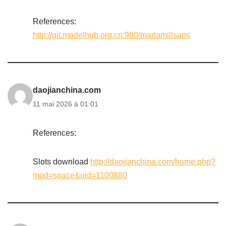
References:
http://git.modelhub.org.cn:980/martamillsaps
daojianchina.com
11 mai 2026 à 01:01
References:
Slots download
http://daojianchina.com/home.php?
mod=space&uid=1100880