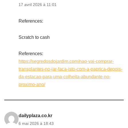
17 avril 2026 à 11:01
References:
Scratch to cash
References:
https://segredosdojardim.com/nao-vai-comprar-
transplantes-no-jar-faca-isto-com-a-paprica-depois-
da-estacao-para-uma-colheita-abundante-no-
proximo-ano/
dailyplaza.co.kr
6 mai 2026 à 18:43