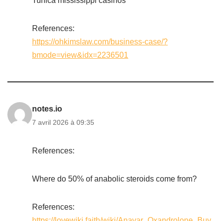
Tunica mississippi casinos
References:
https://ohkimslaw.com/business-case/?
bmode=view&idx=2236501
notes.io
7 avril 2026 à 09:35
References:
Where do 50% of anabolic steroids come from?
References:
https://lovewiki.faith/wiki/Anavar_Oxandrolone_Buy