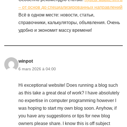
– от основ до специализированных направлений
Всё в одном месте: новости, статьи,
справочники, калькуляторы, объявления. Очень
удобно и экономит массу времени!
winpot
6 mars 2026 à 04:00
Hi exceptional website! Does running a blog such
as this take a great deal of work? I have absolutely
no expertise in computer programming however I
was hoping to start my own blog soon. Anyhow, if
you have any suggestions or tips for new blog
owners please share. I know this is off subject