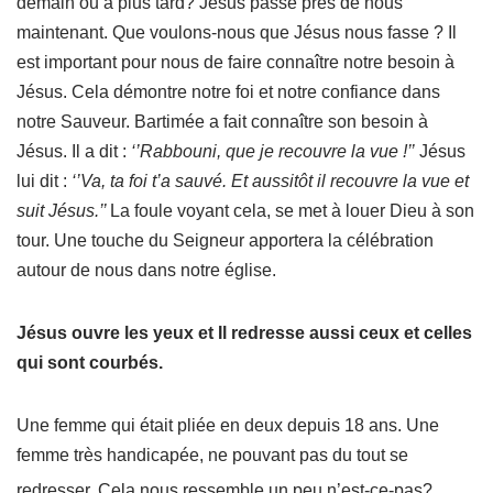
demain ou à plus tard? Jésus passe près de nous
maintenant. Que voulons-nous que Jésus nous fasse ? Il
est important pour nous de faire connaître notre besoin à
Jésus. Cela démontre notre foi et notre confiance dans
notre Sauveur. Bartimée a fait connaître son besoin à
Jésus. Il a dit :
‘’Rabbouni, que je recouvre la vue !’’
Jésus
lui dit :
‘’Va, ta foi t’a sauvé. Et aussitôt il recouvre la vue et
suit Jésus.’’
La foule voyant cela, se met à louer Dieu à son
tour. Une touche du Seigneur apportera la célébration
autour de nous dans notre église.
Jésus ouvre les yeux et Il redresse aussi ceux et celles
qui sont courbés.
Une femme qui était pliée en deux depuis 18 ans. Une
femme très handicapée, ne pouvant pas du tout se
redresser. Cela nous ressemble un peu n’est-ce-pas?