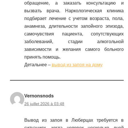
обращение, а заказать консультацию и
вызвать врача. Наркологическая клиника
подбирает лечение с учетом возраста, пола,
анамнеза, длительности запойного эпизода,
самочувствия пациента, сопутствующих
заболеваний, стадии алкогольной
зависимости и желания самого больного
принять помощь.
Детальнее –
вывод из запоя на дому
Vernonsnods
26 juillet 2026 à 03:48
Вывод из запоя в Люберцах требуется в
ситуациях, когда человек несколько дней