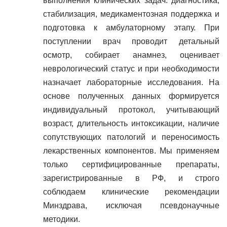
выполнения клинических задач: диагностика,
стабилизация, медикаментозная поддержка и
подготовка к амбулаторному этапу. При
поступлении врач проводит детальный
осмотр, собирает анамнез, оценивает
неврологический статус и при необходимости
назначает лабораторные исследования. На
основе полученных данных формируется
индивидуальный протокол, учитывающий
возраст, длительность интоксикации, наличие
сопутствующих патологий и переносимость
лекарственных компонентов. Мы применяем
только сертифицированные препараты,
зарегистрированные в РФ, и строго
соблюдаем клинические рекомендации
Минздрава, исключая псевдонаучные
методики.