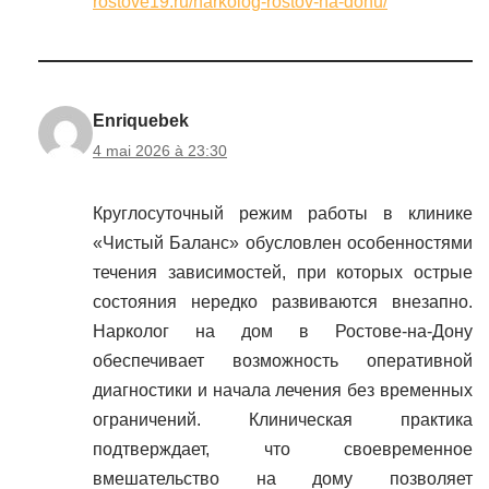
rostove19.ru/narkolog-rostov-na-donu/
Enriquebek
4 mai 2026 à 23:30
Круглосуточный режим работы в клинике
«Чистый Баланс» обусловлен особенностями
течения зависимостей, при которых острые
состояния нередко развиваются внезапно.
Нарколог на дом в Ростове-на-Дону
обеспечивает возможность оперативной
диагностики и начала лечения без временных
ограничений. Клиническая практика
подтверждает, что своевременное
вмешательство на дому позволяет