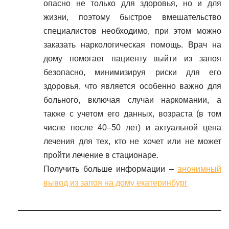
опасно не только для здоровья, но и для
жизни, поэтому быстрое вмешательство
специалистов необходимо, при этом можно
заказать наркологическая помощь. Врач на
дому помогает пациенту выйти из запоя
безопасно, минимизируя риски для его
здоровья, что является особенно важно для
больного, включая случаи наркомании, а
также с учетом его данных, возраста (в том
числе после 40–50 лет) и актуальной цена
лечения для тех, кто не хочет или не может
пройти лечение в стационаре.
Получить больше информации –
анонимный
вывод из запоя на дому екатеринбург