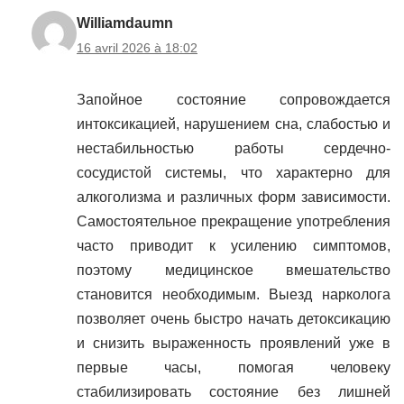
Williamdaumn
16 avril 2026 à 18:02
Запойное состояние сопровождается
интоксикацией, нарушением сна, слабостью и
нестабильностью работы сердечно-
сосудистой системы, что характерно для
алкоголизма и различных форм зависимости.
Самостоятельное прекращение употребления
часто приводит к усилению симптомов,
поэтому медицинское вмешательство
становится необходимым. Выезд нарколога
позволяет очень быстро начать детоксикацию
и снизить выраженность проявлений уже в
первые часы, помогая человеку
стабилизировать состояние без лишней