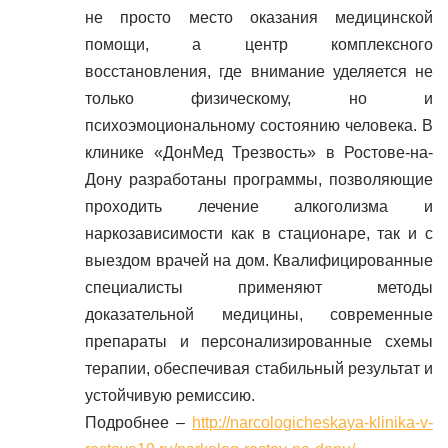
не просто место оказания медицинской
помощи, а центр комплексного
восстановления, где внимание уделяется не
только физическому, но и
психоэмоциональному состоянию человека. В
клинике «ДонМед Трезвость» в Ростове-на-
Дону разработаны программы, позволяющие
проходить лечение алкоголизма и
наркозависимости как в стационаре, так и с
выездом врачей на дом. Квалифицированные
специалисты применяют методы
доказательной медицины, современные
препараты и персонализированные схемы
терапии, обеспечивая стабильный результат и
устойчивую ремиссию.
Подробнее –
http://narcologicheskaya-klinika-v-