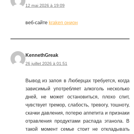
12 mai 2026 à 19:09
веб-сайте
kraken онион
KennethGreak
26 juillet 2026 à 01:51
Вывод из запоя в Люберцах требуется, когда
зависимый употребляет алкоголь несколько
дней, не может остановиться, плохо спит,
чувствует тремор, слабость, тревогу, тошноту,
скачки давления, потерю аппетита и признаки
отравления продуктами распада этанола. В
такой момент семье стоит не откладывать