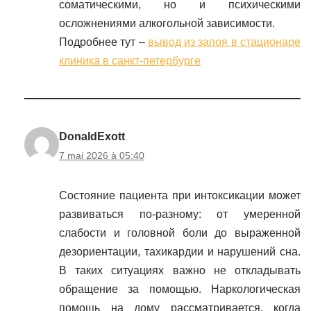
соматическими, но и психическими
осложнениями алкогольной зависимости.
Подробнее тут –
вывод из запоя в стационаре
клиника в санкт-петербурге
DonaldExott
7 mai 2026 à 05:40
Состояние пациента при интоксикации может
развиваться по-разному: от умеренной
слабости и головной боли до выраженной
дезориентации, тахикардии и нарушений сна.
В таких ситуациях важно не откладывать
обращение за помощью. Наркологическая
помощь на дому рассматривается, когда