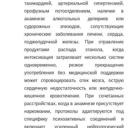
тахикардией, артериальной гипертензией,
профузным потоотделением, наличие в
анамнезе алкогольных делириев или
судорожных эпизодов, сопутствующие
хронические заболевания печени, сердца,
поджелудочной железы. При отравление
продуктами распада этанола, когда
интоксикация затрагивает несколько систем
одновременно, резкое прекращение
употребления без медицинской поддержки
может спровоцировать отек мозга, острую
сердечную недостаточность или желудочно-
кишечное кровотечение. При сочетанных
расстройствах, когда в анамнезе присутствует
наркомании, протоколы адаптируются под
специфику психоактивных соединений и
включают усиленный нейрологический