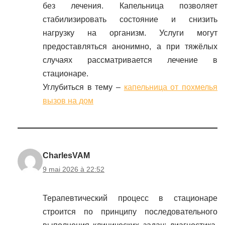
без лечения. Капельница позволяет
стабилизировать состояние и снизить
нагрузку на организм. Услуги могут
предоставляться анонимно, а при тяжёлых
случаях рассматривается лечение в
стационаре.
Углубиться в тему –
капельница от похмелья
вызов на дом
CharlesVAM
9 mai 2026 à 22:52
Терапевтический процесс в стационаре
строится по принципу последовательного