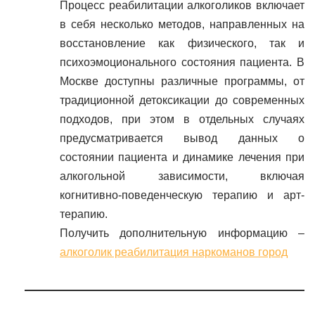
Процесс реабилитации алкоголиков включает
в себя несколько методов, направленных на
восстановление как физического, так и
психоэмоционального состояния пациента. В
Москве доступны различные программы, от
традиционной детоксикации до современных
подходов, при этом в отдельных случаях
предусматривается вывод данных о
состоянии пациента и динамике лечения при
алкогольной зависимости, включая
когнитивно-поведенческую терапию и арт-
терапию.
Получить дополнительную информацию –
алкоголик реабилитация наркоманов город