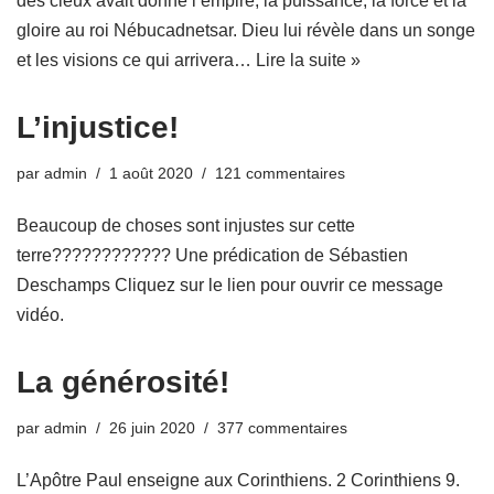
des cieux avait donné l’empire, la puissance, la force et la
gloire au roi Nébucadnetsar. Dieu lui révèle dans un songe
et les visions ce qui arrivera…
Lire la suite »
L’injustice!
par
admin
1 août 2020
121 commentaires
Beaucoup de choses sont injustes sur cette
terre???????????? Une prédication de Sébastien
Deschamps Cliquez sur le lien pour ouvrir ce message
vidéo.
La générosité!
par
admin
26 juin 2020
377 commentaires
L’Apôtre Paul enseigne aux Corinthiens. 2 Corinthiens 9.