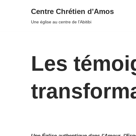
Centre Chrétien d'Amos
Aller
Une église au centre de l'Abitibi
au
contenu
Les témoi
transforma
U
ne
É
glise
a
uthentique
d
ans
l'
Amour,
l'
Esp