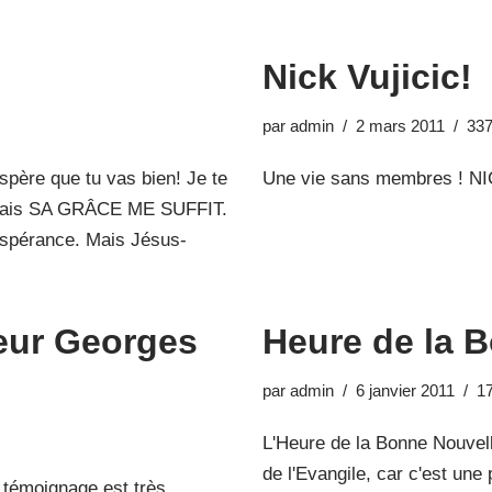
Nick Vujicic!
par
admin
2 mars 2011
337
spère que tu vas bien! Je te
Une vie sans membres ! NIC
l mais SA GRÂCE ME SUFFIT.
 espérance. Mais Jésus-
eur Georges
Heure de la 
par
admin
6 janvier 2011
1
L'Heure de la Bonne Nouvelle
de l'Evangile, car c'est un
 témoignage est très