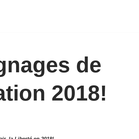
gnages de
tion 2018!
oir,
la
Liberté en 2018
!