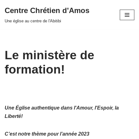
Centre Chrétien d'Amos
Aller
Une église au centre de l'Abitibi
au
contenu
Le ministère de
formation!
U
ne
É
glise
a
uthentique
d
ans
l'
Amour,
l'
Espoir,
la
Liberté
!
C’est notre thème pour l’année 2023